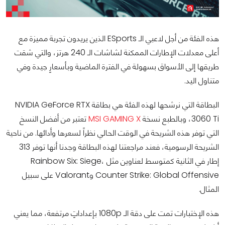
هذه الفئة من أجل لاعبي الـ ESports الذين يريدون تجربة مميزة مع
أعلى معدلات الإطارات الممكنة لشاشات الـ 240 هرتز، والتي شقت
طريقها إلى الأسواق بسهولة في الفترة الماضية وبأسعارٍ جيدة وفي
متناول اليد.
البطاقة التي نرشحها لهذه الفئة هي بطاقة NVIDIA GeForce RTX
3060 Ti، وبالطبع نسخة
MSI GAMING X
تعتبر من أفضل النسخ
التي توفر هذه الشريحة في الوقت الحالي نظراً لسعرها وأدائها. من ناحية
الشريحة الرسومية، فعند مراجعتنا لهذه البطاقة وجدنا أنها توفر 313
إطار في الثانية كمتوسط لعناوين مثل Rainbow Six: Siege،
Counter Strike: Global Offensive وValorant على سبيل
المثال.
هذه الإختبارات تمت على دقة الـ 1080p بإعداداتٍ مرتفعة، مما يعني