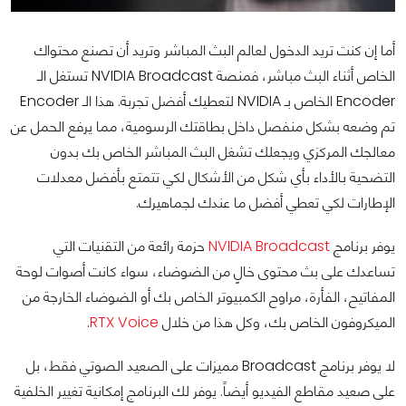
أما إن كنت تريد الدخول لعالم البث المباشر وتريد أن تصنع محتواك
الخاص أثناء البث مباشر، فمنصة NVIDIA Broadcast تستغل الـ
Encoder الخاص بـ NVIDIA لتعطيك أفضل تجربة. هذا الـ Encoder
تم وضعه بشكل منفصل داخل بطاقتك الرسومية، مما يرفع الحمل عن
معالجك المركزي ويجعلك تشغل البث المباشر الخاص بك بدون
التضحية بالأداء بأي شكل من الأشكال لكي تتمتع بأفضل معدلات
الإطارات لكي تعطي أفضل ما عندك لجماهيرك.
يوفر برنامج
NVIDIA Broadcast
حزمة رائعة من التقنيات التي
تساعدك على بث محتوى خالٍ من الضوضاء، سواء كانت أصوات لوحة
المفاتيح، الفأرة، مراوح الكمبيوتر الخاص بك أو الضوضاء الخارجة من
الميكروفون الخاص بك، وكل هذا من خلال
RTX Voice
.
لا يوفر برنامج Broadcast مميزات على الصعيد الصوتي فقط، بل
على صعيد مقاطع الفيديو أيضاً. يوفر لك البرنامج إمكانية تغيير الخلفية