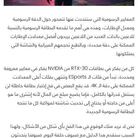
المعايير الرسومية التي سنتحدث عنها تتمحور حول الدقة الرسومية
ومعدل الإطارات، وهذه هي أهم ما تقدمه البطاقة الرسومية بالنسبة
للاعبين بالذات. العديد من اللاعبين يريدون أفضل معدلات الإطارات
الممكنة على دقة محددة، وبالطبع تحجمهم الميزانية والشاشة التي
يمتلكونها.
كل من يفكر في بطاقات RTX-30 من NVIDIA يفكر في معايير معروفة
ومحددة، تبدأ من فئات الـ ESports وتنتهي بفئات أعلى المعدلات
الممكنة على دقة الـ 4K. قد يقع البعض في فخ إختيار بطاقة خاطئة لن
يستغل قدراتها بالكامل، فإما يضيع مبلغ من المال لأنه إشترى ما هو
أعلى من حاجته أو يحتاج إلى تحديث شاشته لمواكبة كل ما تنتجه
البطاقة الرسومية الجديدة.
نحن لا نريد منك الوقوع في هذا الفخ بأي شكل من الأشكال، ولهذا
السبب سنقدم هذا الدليل مع ضيوف حلقة اليوم. ضيوفنا يتحدثون