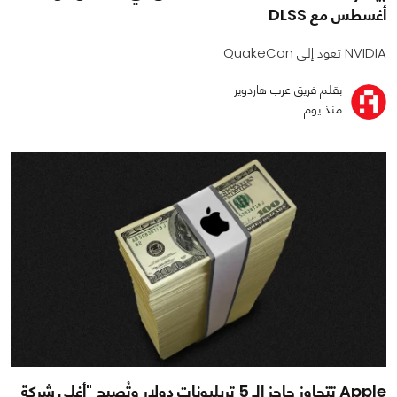
أغسطس مع DLSS
NVIDIA تعود إلى QuakeCon
بقلم فريق عرب هاردوير
منذ يوم
Apple تتجاوز حاجز الـ 5 تريليونات دولار وتُصبح "أغلى شركة