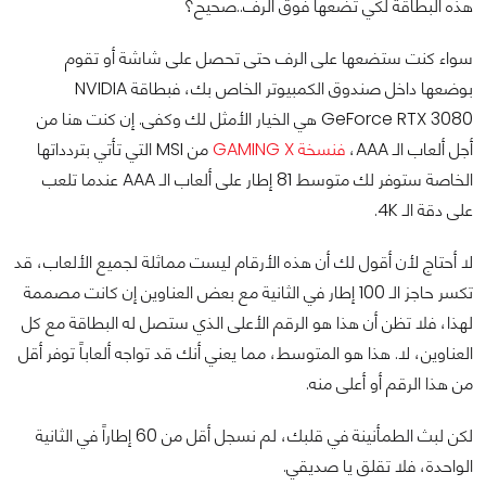
هذه البطاقة لكي تضعها فوق الرف..صحيح؟
سواء كنت ستضعها على الرف حتى تحصل على شاشة أو تقوم
بوضعها داخل صندوق الكمبيوتر الخاص بك، فبطاقة NVIDIA
GeForce RTX 3080 هي الخيار الأمثل لك وكفى. إن كنت هنا من
أجل ألعاب الـ AAA،
فنسخة GAMING X
من MSI التي تأتي بتردداتها
الخاصة ستوفر لك متوسط 81 إطار على ألعاب الـ AAA عندما تلعب
على دقة الـ 4K.
لا أحتاج لأن أقول لك أن هذه الأرقام ليست مماثلة لجميع الألعاب، قد
تكسر حاجز الـ 100 إطار في الثانية مع بعض العناوين إن كانت مصممة
لهذا، فلا تظن أن هذا هو الرقم الأعلى الذي ستصل له البطاقة مع كل
العناوين، لا. هذا هو المتوسط، مما يعني أنك قد تواجه ألعاباً توفر أقل
من هذا الرقم أو أعلى منه.
لكن لبث الطمأنينة في قلبك، لم نسجل أقل من 60 إطاراً في الثانية
الواحدة، فلا تقلق يا صديقي.