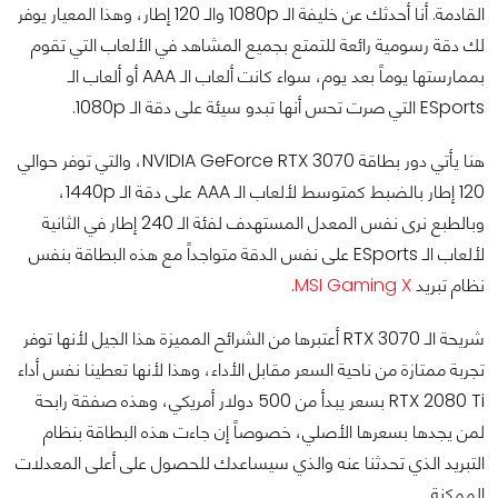
القادمة. أنا أحدثك عن خليفة الـ 1080p والـ 120 إطار، وهذا المعيار يوفر
لك دقة رسومية رائعة للتمتع بجميع المشاهد في الألعاب التي تقوم
بممارستها يوماً بعد يوم، سواء كانت ألعاب الـ AAA أو ألعاب الـ
ESports التي صرت تحس أنها تبدو سيئة على دقة الـ 1080p.
هنا يأتي دور بطاقة NVIDIA GeForce RTX 3070، والتي توفر حوالي
120 إطار بالضبط كمتوسط لألعاب الـ AAA على دقة الـ 1440p،
وبالطبع نرى نفس المعدل المستهدف لفئة الـ 240 إطار في الثانية
لألعاب الـ ESports على نفس الدقة متواجداً مع هذه البطاقة بنفس
نظام تبريد
MSI Gaming X
.
شريحة الـ RTX 3070 أعتبرها من الشرائح المميزة هذا الجيل لأنها توفر
تجربة ممتازة من ناحية السعر مقابل الأداء، وهذا لأنها تعطينا نفس أداء
RTX 2080 Ti بسعر يبدأ من 500 دولار أمريكي، وهذه صفقة رابحة
لمن يجدها بسعرها الأصلي، خصوصاً إن جاءت هذه البطاقة بنظام
التبريد الذي تحدثنا عنه والذي سيساعدك للحصول على أعلى المعدلات
الممكنة.