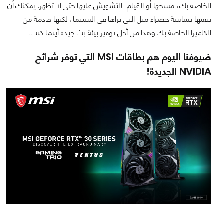
الخاصة بك، مسحها أو القيام بالتشويش عليها حتى لا تظهر. يمكنك أن
تنعتها بشاشة خضراء مثل التي تراها في السينما، لكنها قادمة من
الكاميرا الخاصة بك وهذا من أجل توفير بيئة بث جيدة أينما كنت.
ضيوفنا اليوم هم بطاقات MSI التي توفر شرائح
NVIDIA الجديدة!