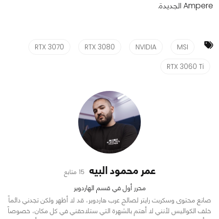
Ampere الجديدة.
RTX 3070
RTX 3080
NVIDIA
MSI
RTX 3060 Ti
عمر محمود البيه
15 متابع
محرر أول في قسم الهاردوير
صانع محتوى وسكربت رايتر لصالح عرب هاردوير، قد لا أظهر ولكن تجدني دائماً
خلف الكواليس لأنني لا أهتم بالشهرة التي ستلاحقني في كل مكان، خصوصاً