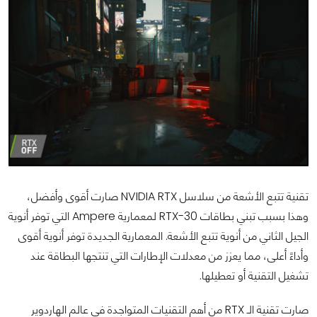
تقنية تتبع الأشعة من سلاسل NVIDIA RTX صارت أقوى وأفضل،
وهذا بسبب تبني بطاقات RTX-30 لمعمارية Ampere التي توفر أنوية
الجيل الثاني من أنوية تتبع الأشعة. المعمارية الجديدة توفر أنوية أقوى
وأداءً أعلى، مما يعزز من معدلات الإطارات التي تنتجها البطاقة عند
تشغيل التقنية أو تعطيلها.
صارت تقنية الـ RTX من أهم التقنيات المتواجدة في عالم الهاردوير