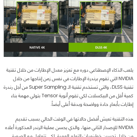
يلعب الذكاء الإصطناعي دوره مع تعزيز معدل الإطارات من خلال تقنية
NVIDIA التي تقوم برندرة الإطارات في نفس زمن إنتاجها من خلال
تقنية DLSS، والتي تستخدم تقنية الـ Super Sampling من أجل رندرة
كمية أقل من البيكسلات لكي تقوم أنوية Tensor بتولي مهمة بناء
إطارات بأبعادٍ حادة وواضحة وبدقة أعلى أيضاً.
هذه التقنية تعيش أفضل حالاتها في الوقت الحالي بسبب تقديم
NVIDIA للإصدار الثاني منها، والذي يحسن عملية الرندر المذكورة أعلاه
من خلال تحسين خوارزميات التعلم العميق لكي تتعامل مع الصورة