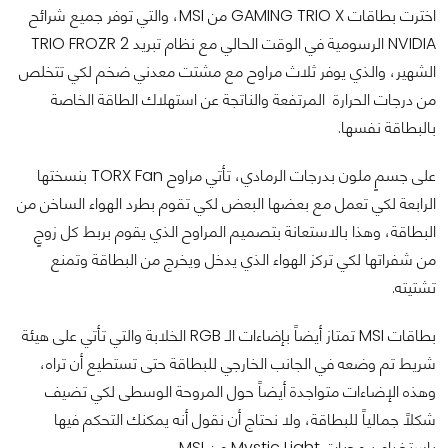
اخترت بطاقات GAMING TRIO X من MSI، والتي توفر جميع شرائح
NVIDIA الرسومية في الوقت الحالي مع نظام تبريد TRIO FROZR 2
الشهير، والذي يوفر ثلاث مراوح مع مشتت معدني ضخم لكي تتخلص
من درجات الحرارة المرتفعة والناتجة عن استهلاك الطاقة الخاصة
بالبطاقة نفسها.
على جسمٍ ملون بدرجات الرمادي، تأتي مراوح TORX Fan بنسختها
الرابعة لكي تعمل مع بعضها البعض لكي تقوم بطرد الهواء الساخن من
البطاقة، وهذا بالاستعانة بتصميم المراوح الذي يقوم بربط كل زوجٍ
من شفراتها لكي تركز الهواء الذي يدخل ويخرج من البطاقة وتمنع
تشتيته.
بطاقات MSI تمتاز أيضاً بإضاءات الـ RGB الخلابة والتي تأتي على هيئة
شريط تم وضعه في الجانب الخارجي للبطاقة حتى تستطيع أن تراه،
وهذه الإضاءات متواجدة أيضاً حول المروحة الوسطى لكي تضيف
شكلاً جمالياً للبطاقة، ولا نحتاج أن نقول أنه يمكنك التحكم فيها
باستخدام برمجيات Mystic Light من MSI.