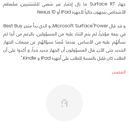
جهاز Surface RT ما زال إختيار غير شعبي للمُشتريين, فمُعظم
الأشخاص يتجهون حالياً لأجهزة iPad أو Nexus 10.
و قد قال Microsoft Surface"Power, و الذي بدأ متجر Best Buy
في بيعه مؤخراً, لم يتم الثناء عليه من المسؤولين, بالرغم من أننا لم
نسألهُم عليه من الأساس. عندما قُمنا بسؤالهُم عن مبيعات الجهاز
الجديد حتى الآن, قال المسؤولون أن الجهاز جديد جداً, و أكدوا على أن
الطلب كان قليل بالنسبة للطلب على أجهزة iPad و Kindle."
المصدر