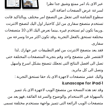
عبر الاى باد امر ممتع وشيق جدا نظرا
لسرعة عرض الصفحات اضافة الى
سطوع الشاشة التى تجعل من التصفح امر مختلف ,وبالتاكيد فانت
تستخدم متصفح سفارى من ابل كاختيار اول اليك لتصفح الانترنت
,وربما تكون لم تستخدم غيره ,بينما نعرض اليك الان 10 متصفحات
مختلفة تستحق بالفعل التجربة ,وقد تكون اكثر مرحا وسرعة من
سفارى.
فقد يعد متصفح الانترنت من اهم التطبيقات عبر جهازك ,لذا
لاتقتصر على متصفح واحد وقم بتجربة المتصفحات المختلفة حتى
تصل الى افضل النتائج التى تجعلك تتصفح بشكل اسرع واسهل
وتصل الى كل ماتريد.
واليك عشر متصفحات لاجهزة الاى باد حقا تستحق التجربة :
iLunascape for
iPad
1
-
وقد تعد هذه النسخة من متصفح الويب لاجهزة الاى باد تتميز
بالسهولة فى الاستخدام ,والوضوح والسرعة الفائقة ,فهو يعد من
متصفحات الويب الرائعة التى تتميز بواجهة مستخدم مختلفة تسمى