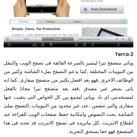
Terra
2
-
وياتى متصفح تيرا ليتميز بالسرعة الفائقة فى تصفح الويب والتنقل
بين التبويبات المختلفة ,كما يدعم التصفح بملء الشاشة وكثير من
الوظائف الاخرى ,فهو يعد افضل بكثير من متصفح سفارى ,كما انه
ياتى بسعر غير مصدق ,فقد يعد متصفح تيرا مجانا بالفعل
لمستخدمى اى باد ,وياتى ليجمع بين كل الخواص التى يتغيب عنها
سفارى والتى تتضمن :عدد غير محدود من التبويبات ,التصفح بملئ
الشاشة ,بحث النصوص وامكانية حفظ صفحات الويب للقراءة عند
انقطاع الانترنت ,كل ماتريده فى تصفح الانترنت قد تجده فى هذا
المتصفح فهو حقا يستحق التجربة.