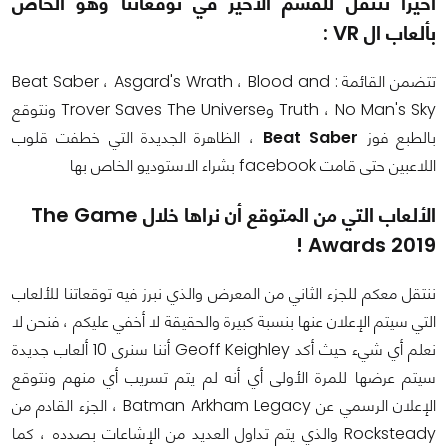
أخيراً ننتقل للقسم الأخير في توقعاتنا وهو الخاص
بألعاب ال VR :
تتضمن القائمة : Beat Saber ، Asgard's Wrath ، Blood and
Truth ، No Man's Sky وTrover Saves The Universe ونتوقع
بالطبع فوز
Beat Saber
، الظاهرة الجديدة التي خطفت قلوب
اللاعبين حتى قامت facebook بشراء الاستوديو الخاص بها
الألعاب التي من المتوقع أن نراها خلال The Game
Awards 2019 !
ننتقل معكم للجزء الثاني من المعرض والذي نبرز فيه توقعاتنا للألعاب
التي سيتم الإعلان عنها بنسبة كبيرة والحقيقة لا أخفي عليكم ، فنحن لا
نعلم أي شيء حيث أكد Geoff Keighley أننا سنرى 10 ألعاب جديدة
سيتم عرضها للمرة الأولى أي أنه لم يتم تسريب أي منهم ونتوقع
الإعلان الرسمي عن Batman Arkham Legacy ، الجزء القادم من
Rocksteady والذي يتم تداول العديد من الإشاعات بصدده ، كما