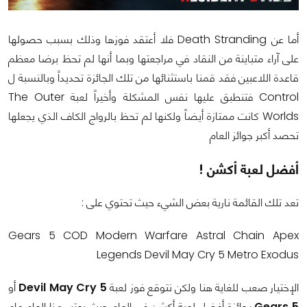
أما عن Death Stranding فلا أعتقد فوزها وذلك بسبب حصولها
على آراء متباينة من النقاد في مراجعتها وبما أنها لم تحظ برضا معظم
قاعدة اللاعبين فقد قمنا باستثنائها من تلك الجائزة تحديداً وبالنسبة ل
Control فتنطبق عليها نفس المشكلة وأخيراً لعبة The Outer
Worlds كانت ممتازة أيضاً ولكنها لم تحظ بالرواج الكاف الذي يجعلها
تحصد أكبر جوائز العام
أفضل لعبة أكشن !
تعد تلك القائمة نارية بعض الشيء حيث تحتوي على :
Gears 5 COD Modern Warfare Astral Chain Apex
Legends Devil May Cry 5 Metro Exodus
الإختيار صعب للغاية هنا ولكن نتوقع فوز لعبة
Devil May Cry 5
أو
Gears 5
بجائزة أفضل لعبة أكشن في العام حيث يعتبر هذا العام عام