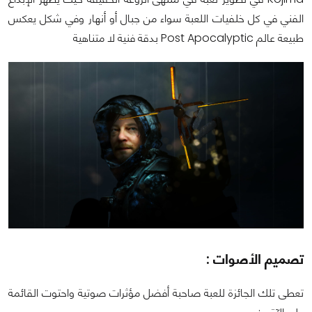
الفني في كل خلفيات اللعبة سواء من جبال أو أنهار وفي شكل يعكس
طبيعة عالم Post Apocalyptic بدقة فنية لا متناهية
تصميم الأصوات :
تعطى تلك الجائزة للعبة صاحبة أفضل مؤثرات صوتية واحتوت القائمة