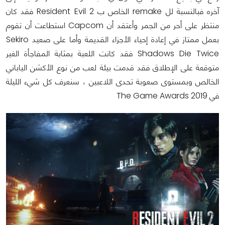
آخره فبالنسبة لل remake الخاص ب Resident Evil 2 فقد كان
منتظر على أحر من الجمر وأعتقد أن Capcom استطاعت أن تقوم
بعمل ممتاز في إعادة إحياء الأجزاء القديمة وأما على صعيد Sekiro
Shadows Die Twice فقد كانت اللعبة بمثابة المفاجأة الغير
متوقعة على الإطلاق فقد قدمت بيئة لعب من نوع الأكشن الياباني
الخالص وبمستوى صعوبة تحدى اللاعبين ، سنعرف كل شيء الليلة
في The Game Awards 2019