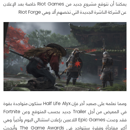
يمكننا أن نتوقع مشروع جديد من Riot Games خاصة بعد الإعلان
عن الشركة الناشرة الجديدة التي تخصهم ألا وهي Riot Forge
ومما نعلمه على صعيد آخر فإن Half Life Alyx ستكون متواجدة بقوة
في المعرض من أجل Trailer جديد بحسب المتوقع وعن Fortnite
فقد وعدت Epic Games اللاعبين بإعلان استثنائي اليوم وأخيراً وهي
أكبر مفاجأة وفقرة ستتواجد في The Game Awards وأتحدث