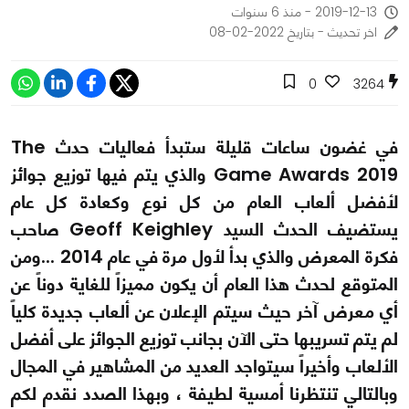
2019-12-13 - منذ 6 سنوات
اخر تحديث - بتاريخ 2022-02-08
0
3264
في غضون ساعات قليلة ستبدأ فعاليات حدث The
Game Awards 2019 والذي يتم فيها توزيع جوائز
لأفضل ألعاب العام من كل نوع وكعادة كل عام
يستضيف الحدث السيد Geoff Keighley صاحب
فكرة المعرض والذي بدأ لأول مرة في عام 2014 ...ومن
المتوقع لحدث هذا العام أن يكون مميزاً للغاية دوناً عن
أي معرض آخر حيث سيتم الإعلان عن ألعاب جديدة كلياً
لم يتم تسريبها حتى الآن بجانب توزيع الجوائز على أفضل
الألعاب وأخيراً سيتواجد العديد من المشاهير في المجال
وبالتالي تنتظرنا أمسية لطيفة ، وبهذا الصدد نقدم لكم