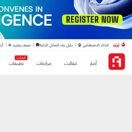
ترند
الذكاء الاصطناعي 🤖
دليل بناء المنازل الذكية🛖
صيف وتبريد ❄️
أزم
مُحدّث
أخبار
مقالات
مراجعات
تطبيقات