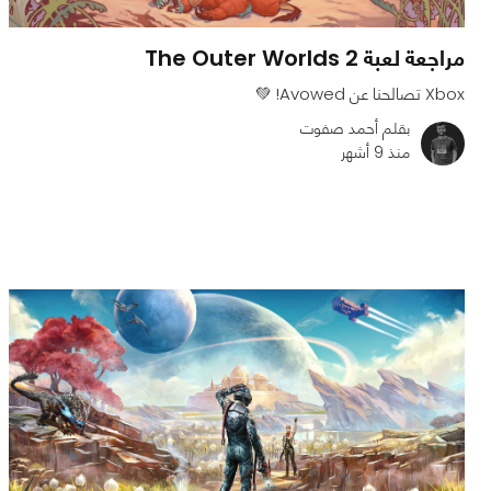
مراجعة لعبة The Outer Worlds 2
Xbox تصالحنا عن Avowed! 💚
بقلم أحمد صفوت
منذ 9 أشهر
0
0
1816