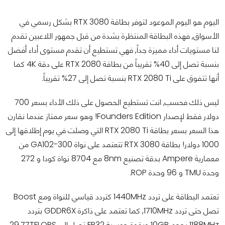
اليوم هو اليوم الموعود لتوفر بطاقة RTX 3080 بشكل رسمي في
الأسواق, فهذه البطاقة المنتظرة بشدة من قبل جمهور اللاعبين تقدم
لنا مستويات أداء مميزة جداً, فهي تستطيع أن تقدم مستوى أداء أفضل
بنسبة تصل إلى 40% تقريباً من بطاقة RTX 2080 على دقة 4K كما
أنها تتفوق على RTX 2080 Ti بنسبة تصل إلى 27% تقريباً.
ليس ذلك فحسب, انت تستطيع الحصول على ذلك الأداء بسعر 700
دولار فقط لإصدار Founders Edition! وهو سعر ممتاز عندما نقارن
هذا السعر بسعر بطاقة RTX 2080 Ti التي وصلت في يوم إطلاقها إلى
1000 دولار! بطاقة RTX 3080 تتعتمد على نواة GA102-300 من
معمارية Ampere بدقة تصنيع 8nm مع 8704 نواة كودا و 272
وحدة TMU و 96 وحدة ROP.
تعتمد البطاقة على تردد 1440MHz كتردد قياسي للنواة ومع Boost
تصل حتى تردد 1710MHz, كما تعتمد على ذاكرة GDDR6X بتردد
1188MHz بحجم 10GB وبقوة حوسبة FP32 تصل إلى 29.77TFLOPS