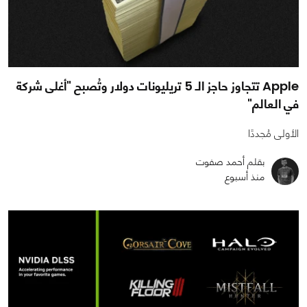
Apple تتجاوز حاجز الـ 5 تريليونات دولار وتُصبح "أغلى شركة
في العالم"
الأولى مُجددًا
بقلم أحمد صفوت
منذ أسبوع