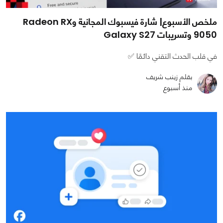
ملخص الأسبوع| شارة فيسبوك المجانية وRadeon RX
9050 وتسريبات Galaxy S27
في قلب الحدث التقني دائمًا ✅
بقلم زينب شريف
منذ أسبوع