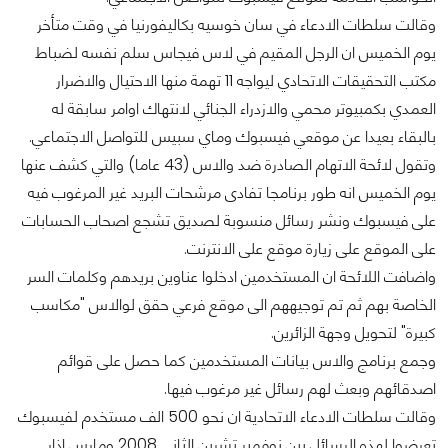
وقالت سلطات الادعاء في سان خوسيه بكاليفورنيا في وقت متأخر
يوم الخميس ان الرجل المقيم في لاس فيجاس سلم نفسه لضباط
مكتب التحقيقات الاتحادي ليواجه 11 تهمة منها الاحتيال والاضرار
العمدي بكمبيوتر محمي والازدراء الجنائي لانتهاك اوامر سابقة له
بالبقاء بعيدا عن موقعي فيسبوك وماي سبيس للتواصل الاجتماعي.
وتقول لائحة الاتهام الصادرة ضد والاس (43 عاما) والتي كشف عنها
يوم الخميس انه طور برنامجا تفادى مرشحات البريد غير المرغوب فيه
على فيسبوك ونشر رسائل منسوبة لصديق تشجع اصحاب الحسابات
على الموقع على زيارة موقع على الانترنت.
واضافت اللائحة ان المستخدمين ادخلوا عناوين بريدهم وكلمات السر
الخاصة بهم ثم تم توجيههم الى موقع فرعي حقق لوالاس "مكاسب
كبيرة" لتحويل وجهة الزائرين.
وجمع برنامج والاس بيانات المستخدمين كما حصل على قوائم
اصدقائهم وبعث لهم رسائل غير مرغوب فيها.
وقالت سلطات الادعاء الاتحادية ان نحو 500 الف مستخدم لفيسبوك
تعرضوا لهذه الرسائل بين نوفمبر تشرين الثاني 2008 ومارس اذار