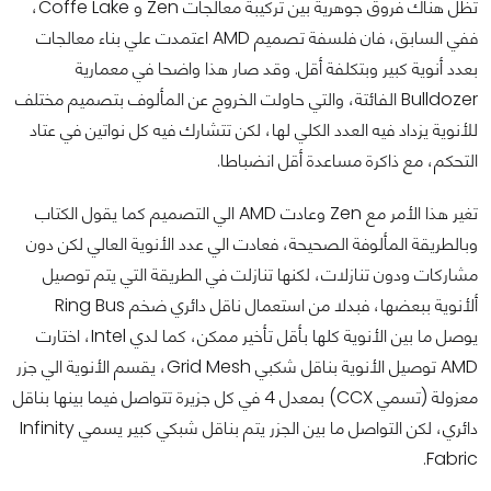
تظل هناك فروق جوهرية بين تركيبة معالجات Zen و Coffe Lake،
ففي السابق، فان فلسفة تصميم AMD اعتمدت علي بناء معالجات
بعدد أنوية كبير وبتكلفة أقل. وقد صار هذا واضحا في معمارية
Bulldozer الفائتة، والتي حاولت الخروج عن المألوف بتصميم مختلف
للأنوية يزداد فيه العدد الكلي لها، لكن تتشارك فيه كل نواتين في عتاد
التحكم، مع ذاكرة مساعدة أقل انضباطا.
تغير هذا الأمر مع Zen وعادت AMD الي التصميم كما يقول الكتاب
وبالطريقة المألوفة الصحيحة، فعادت الي عدد الأنوية العالي لكن دون
مشاركات ودون تنازلات، لكنها تنازلت في الطريقة التي يتم توصيل
ألأنوية ببعضها، فبدلا من استعمال ناقل دائري ضخم Ring Bus
يوصل ما بين الأنوية كلها بأقل تأخير ممكن، كما لدي Intel، اختارت
AMD توصيل الأنوية بناقل شكبي Grid Mesh، يقسم الأنوية الي جزر
معزولة (تسمي CCX) بمعدل 4 في كل جزيرة تتواصل فيما بينها بناقل
دائري، لكن التواصل ما بين الجزر يتم بناقل شبكي كبير يسمي Infinity
Fabric.