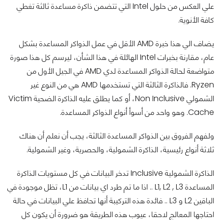
علي العكس من حلول Intel التي تتضمن ذاكرة مساعدة ثالثة تغطي
كافة الأنوية.
يضاف الي هذا خبرة AMD الأقل في عمل الذواكر المساعدة بشكل
عام، مقارنة بخبرات Intel الهائلة في هذا الشأن، ليرسم كل هذا صورة
متواضعة لحالة الذواكر المساعدة لدي AMD في الجيل الأول من
Ryzen. فالذاكرة الثالثة التي تستخدمها AMD هي من النوع غير
الشمولي Non Inclusive، أو كما يطلق عليه الذاكرة الضحية Victim
Cache. وهو واحد من أسوأ أنواع الذواكر المساعدة.
ولفهم الفروق بين الذواكر المساعدة الثالثة، يجب أن نعلم أن هناك
ثلاثة أنواع رئيسية، الذاكرة الشمولية، والحصرية، وغير الشمولية.
الذاكرة الشمولية Inclusive تدخر البيانات في كل مستويات الذاكرة
المساعدة L1, L2 , L3 .. اذا ما تم طرد اي بيانات من L1، تظل موجودة في
الباقين L2 و L3 .. فائدة هذه التركيبة أنها تحافظ علي البيانات في حالة
احتاجها المعالج لاحقا، عيوب هذه الطريقة هو ضرورة أن يكون كل