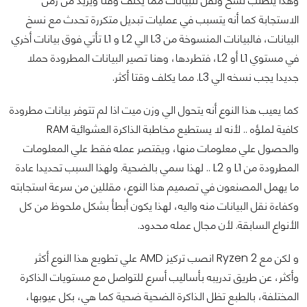
وهذا يتطلب نسخ ونقل للبيانات مما يكلف وقتا ويزيد من زمن
الاستجابة كما أنه يتسبب في عمليات تبديل متكررة تحدث مع نسخ
البيانات، فالبيانات المنسوخة من L3 الي L2 و L1 تأتي فوق بيانات أخري
في مستوي L1 أو L2، فتطردها، وهنا تصير البيانات المطرودة حملا
جديدا يجب نسخه الي L3. مما يكلف وقتا أكثر.
كما يعيب هذا النوع أنه يتحول الي وزن ميت اذا لم تتوفر بيانات مطرودة
كافية لملؤه .. لأنه لا يستطيع مخاطبة الذاكرة العشوائية RAM
والحصول علي معلومات منها، ويقتصر عمله فقط علي المعلومات
المطرودة من L1 و L2 .. لهذا سمي بالضحية. ولهذا السبب تحديدا عادة
ما يهمل المصنعون في تصميم هذا النوع، مقللين من سرعة استجابته
وكفاءة نقل البيانات منه واليه، لهذا يكون أبطأ بشكل ملحوظ من كل
الأنواع السابقة. لأن مجال عمله محدود.
و لكن مع Ryzen 2 انصب تركيز AMD علي تطويع هذا النوع أكثر
وأكثر، عن طريق تدريبه بأساليب أسرع للتواصل مع مستويات الذاكرة
المختلفة، بالطبع تظل الذاكرة الضحية ضحية كما هي، بكل عيوبها،