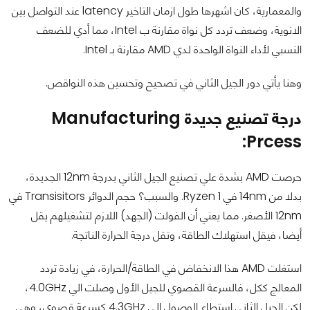
والمعمارية، كان اشهرها طول ازمان التاخير latency عند التواصل بين
الانوية، وضعف تردد كل نواة مقارنة ب Intel، مما أدي للضعف
النسبي لأداء النواة الواحدة لدي AMD مقارنة بـ Intel.
وهنا يأتي دور الجيل الثاني في تصحيح وتحسين هذه النواقص.
درجة تصنيع جديدة Manufacturing
Prcess:
حرصت AMD بشدة علي تصنيع الجيل الثاني بدرجة 12nm الجديدة،
بدلا من 14nm في Ryzen 1. والسبب؟ حجم الدوائر Transisitors في
12nm الأصغر. مما يعني أن الفولت (الجهد) اللازم لتشغيلهم يقل
أيضا، فيقل استهلاك الطاقة، وتقل درجة الحرارة الناتجة.
استغلت AMD هذا الانخفاض في الطاقة/الحرارة، في زيادة تردد
المعالج ككل، فالسرعة القصوي للجيل الأول وصلت الي 4.0GHz،
لكن الجيل الثاني استطاع الوصول الي 4.3GHz كسرعة قصوي، وهي