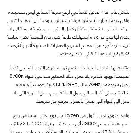
بشكل عام، فان العائق الأساسي لرفع سرعة المعالج ليس تصميمه،
ولكن درجة الحرارة الناتجة والفولت المطلوب. وحيث أن المعالجات في
الوقت الحالي لا تستغل بشكل كامل الا في حدود ضيقة، وبالتالي لا
يكون لها خرج حراري او استهلاك طاقة كبير، فان الفرصة تكون سانحة
لزيادة تردد أجزاء من المعالج لتسريع العمليات الحسابية أكثر وأكثر.هذه
فكرة رفع السرعة التلقائي بشكل مختصر.
ونتيجة لهذا نجد أن المعالجات ترفع ترددها فوق التردد القياسي كلما
أصبحت أنويتها شاغرة بلا عمل. مثلا المعالج سداسي النواة 8700K
يصل بتردده من 3.7GHz الي 4.7GHz اذا كانت خمسة أنوية فيه
شاغرة. بمعني أخر المعالج يحول الطاقة والجهد من الأنوية التي بلا
عمل الي النواة التي تعمل بالفعل، فيرفع من سرعتها.
ولقد احتوي الجيل الأول من Ryzen علي نوع بدائي نسبيا من رفع
السرعة، فالمعالج 1800X يأتي بسرعة قصوي 4.0GHz، لكنه يلتزم
بسرعة 3.7GHz متي تعدي استهلاك الأنوية أكثر من نواتين، وهو ما