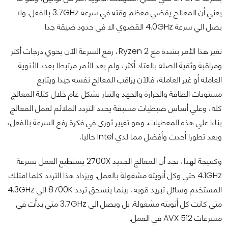
يعني أن المعالج يقضي معظم وقته في سرعة 3.7GHz بالفعل. ولا
يصل الي سرعة 4.0GHz القصوي الا في حدود ضيقة جدا.
تغير هذا الأمر بشدة مع Ryzen 2، رفع السرعة الآن يحوي درجات أكثر
ومراقبة وثقية الصلة بالعتاد أكثر، ولم يعد الأمر مرتبطا بعدد الأنوية
العاملة أو غير العاملة، فالآن يراقب المعالج نفسه جيدا ويتابع
مستويات الطاقة والحرارة والجهد والتيار بشكل عام خلال كتلة المعالج
كله، وعلي أساس ضبطيات مسبقة يحدد التردد الملائم لعمل المعالج
بناءا علي هذه المعطيات. وهو تغيير ثوري في فكرة رفع السرعة بالفعل،
ويعد تطورا أحدث وأفضل مما لدي Intel حاليا.
وكنتيجة لهذا، نجد أن المعالج الجديد 2700X يستطيع العمل بسرعة
4.1GHz حتي وكل أنويته مشغولة بالعمل. ويزداد هذا التردد كلما امتلك
المستخدم وسائل تبريد قوية، بينما ينسحق تردد 8700K الي 4.3GHz
متي كانت كل أنويته مشغولة. بل ويصل الي 3.7GHz متي بدأت في
مسرعات AVX 512 في العمل.