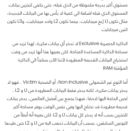
مستوي أكبر بدرجة ملحوظة من الذي قبله، حتي يكفي لتخزين بيانات
المستوي الذي قبله اضافة الي كمية لا بأس بها من البيانات الجديدة،
مثال تكون L1 رُبع ميجابايت، بينما تكون L2 واحد ميجابايت، وL3 تكون
اثنين ميجابايت.
الذاكرة الحصرية Exclusive لا تدخر أي بيانات مكررة، لهذا تزيد من
مساحة الذاكرة المساعدة المتاحة. لكن يعيبها هنا أنها تزيد من وقت
استخراج البيانات القديمة المطرودة لأننا الآن سنلجأ الي الذاكرة
المؤقتة RAM.
أما النوع غير الشمولي Non Inclusive، أو الضحية Victim .. فهو لا
يدخر بيانات مكررة، لكنه يدخر فقط البيانات المطرودة من L1 و L2 ..
لحين الحاجة اليها لاحقا، فبهذا يجمع بين أفضل العالمين، يدخر بيانات
قديمة مطرودة قد نحتاج اليها وفي نفس الوقت يوفر مساحة أكبر
للتخزين بسب أنه لا يدخر كل بيانات L1 و L2. لكن يعيبه أنه أبطأ من
النوعين السابقين، بسبب أن البيانات تذهب اليه من L1 و L2 حين طردها