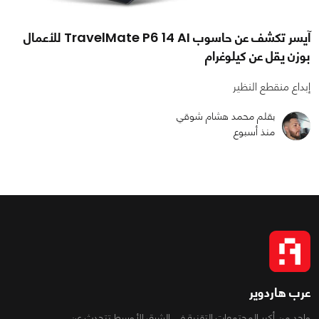
آيسر تكشف عن حاسوب TravelMate P6 14 AI للأعمال
بوزن يقل عن كيلوغرام
إبداع منقطع النظير
بقلم محمد هشام شوقي
منذ أسبوع
عرب هاردوير
واحد من أكبر المجتمعات التقنية فى الشرق الأوسط تتحدث عن