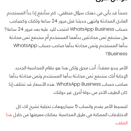
حسناً قد يأتي في ذهنك سؤال منطقي، كم سأدفع إذا بدأ المستخدم
العادي المحادثة وانتهى حديثنا قبل مرور 24 ساعة ولكنك وكصاحب
حساب WhatsApp Business احتجت للرد عليه بعد مرور 24 ساعة؟
هل ستدفع ثمن محادثتين بدأهما المستخدم أم ستدفع ثمن محادثة
بدأها المستخدم وثمن محادثة بدأها صاحب حساب WhatsApp
Business؟
الأمر يبدو معقداً، أنت محق ولكن هذا هو نظام المحاسبة الجديد.
الإجابة أنك ستدفع ثمن محادثة بدأها المستخدم وثمن محادثة بدأها
صاحب حساب WhatsApp Business. هذه الأسعار قد تختلف إذا
كان الطرف الآخر من دولة أخرى غير دولتك.
لتبسيط الأمر يقدم واتساب 5 سيناريوهات تخيلية تشرح لك كل
الاختلافات الممكنة في طرق المحاسبة. يمكنك معرفتها من خلال
هذا
الملف
.