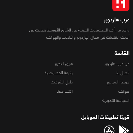
عرب هاردوير
واحد من أكبر المجتمعات التقنية فى الشرق الأوسط تتحدث عن
أحدث التقنيات فى مجال الهاردوير والألعاب والهواتف
القائمة
عن عرب هاردوير
فريق التحرير
اتصل بنا
وثيقة الخصوصية
خريطة الموقع
دليل الشركات
هواتف
اكتب معنا
السياسة التحريرية
قريبًا تطبيقات الموبايل