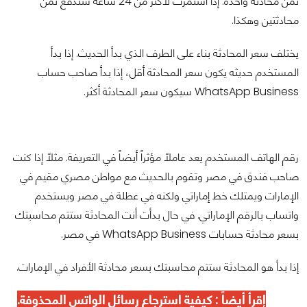
ثمن محادثة واحدة. إذا استمرت لأكثر من 24 ساعة ستدفع ثمن
محادثتين وهكذا.
يختلف سعر المحادثة بناء على الطرف الذي بدأ الحديث. إذا بدأ
المستخدم حديثه يكون سعر المحادثة أقل، إذا بدأ صاحب حساب
WhatsApp Business سيكون سعر المحادثة أكثر.
رقم الهاتف المستخدم يعد عاملاً مؤثراً أيضاً في التعريفة. مثلاً إذا كنت
صاحب فندق في مصر وتقوم بالحديث مع مواطن مصري مقيم في
الإمارات ويمتلك خط إماراتي ولكنه في عطلة في مصر ويستخدم
واتساب بالرقم الإماراتي. في حال بدأت أنت المحادثة ستتم محاسبتك
بسعر محادثة حسابات WhatsApp Business في مصر.
إذا بدأ هو المحادثة ستتم محاسبتك بسعر محادثة الأفراد في الإمارات.
إقرأ أيضاً :
كيفية استرجاع رسائل الواتس المحذوفة
.