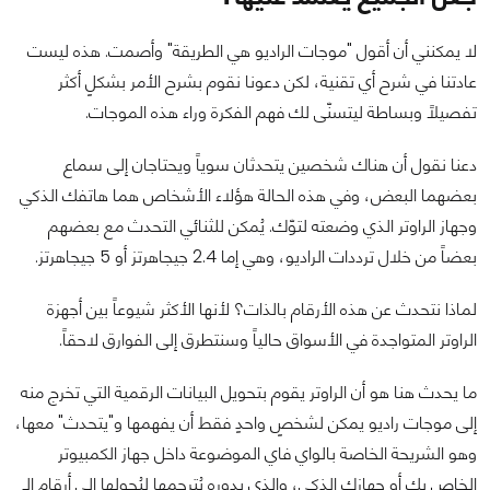
لا يمكنني أن أقول "موجات الراديو هي الطريقة" وأصمت. هذه ليست
عادتنا في شرح أي تقنية، لكن دعونا نقوم بشرح الأمر بشكلٍ أكثر
تفصيلاً وبساطة ليتسنّى لك فهم الفكرة وراء هذه الموجات.
دعنا نقول أن هناك شخصين يتحدثان سوياً ويحتاجان إلى سماع
بعضهما البعض، وفي هذه الحالة هؤلاء الأشخاص هما هاتفك الذكي
وجهاز الراوتر الذي وضعته لتوّك. يُمكن للثنائي التحدث مع بعضهم
بعضاً من خلال ترددات الراديو، وهي إما 2.4 جيجاهرتز أو 5 جيجاهرتز.
لماذا نتحدث عن هذه الأرقام بالذات؟ لأنها الأكثر شيوعاً بين أجهزة
الراوتر المتواجدة في الأسواق حالياً وسنتطرق إلى الفوارق لاحقاً.
ما يحدث هنا هو أن الراوتر يقوم بتحويل البيانات الرقمية التي تخرج منه
إلى موجات راديو يمكن لشخصٍ واحدٍ فقط أن يفهمها و"يتحدث" معها،
وهو الشريحة الخاصة بالواي فاي الموضوعة داخل جهاز الكمبيوتر
الخاص بك أو جهازك الذكي، والذي بدوره يُترجمها ليُحولها إلى أرقام الـ