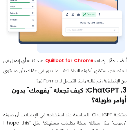
أيضًا، حمِّل إضافة
Quillbot for Chrome
. عند كتابة أي إيميل في
المتصفح، ستظهر أيقونة الأداة. اكتب ما يدور في عقلك بأي مستوى
من الإنجليزية، ثم ظلله واختر التحويل لـ Formal فورًا.
3. ChatGPT: كيف تجعله "يفهمك" بدون
أوامر طويلة؟
مشكلة ChatGPT الأساسية عند استخدامه في الإيميلات أن صوته
"روبوت" جدًا. رسائله مليئة بكلمات مستهلكة مثل "I hope this