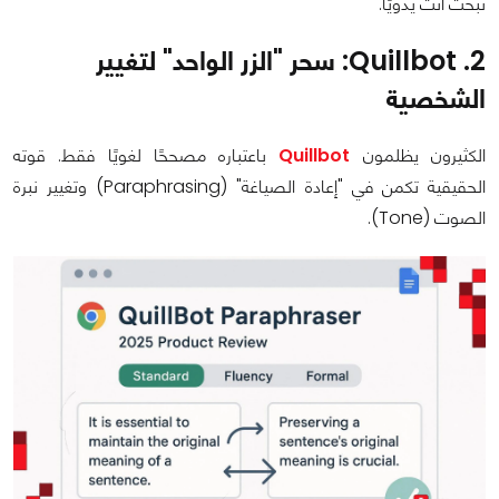
تبحث أنت يدويًا.
2. Quillbot: سحر "الزر الواحد" لتغيير
الشخصية
الكثيرون يظلمون
Quillbot
باعتباره مصححًا لغويًا فقط. قوته
الحقيقية تكمن في "إعادة الصياغة" (Paraphrasing) وتغيير نبرة
الصوت (Tone).