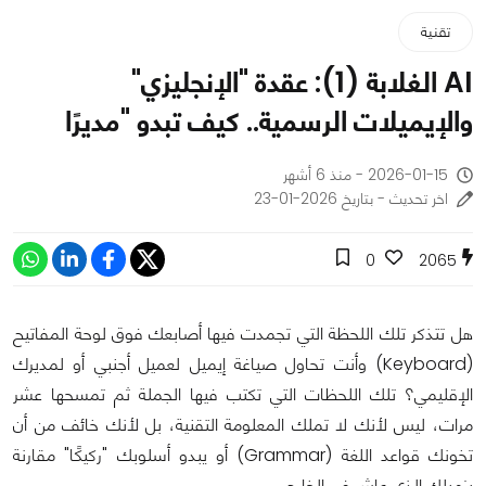
تقنية
AI الغلابة (1): عقدة "الإنجليزي"
والإيميلات الرسمية.. كيف تبدو "مديرًا
2026-01-15 - منذ 6 أشهر
اخر تحديث - بتاريخ 2026-01-23
0
2065
هل تتذكر تلك اللحظة التي تجمدت فيها أصابعك فوق لوحة المفاتيح
(Keyboard) وأنت تحاول صياغة إيميل لعميل أجنبي أو لمديرك
الإقليمي؟ تلك اللحظات التي تكتب فيها الجملة ثم تمسحها عشر
مرات، ليس لأنك لا تملك المعلومة التقنية، بل لأنك خائف من أن
تخونك قواعد اللغة (Grammar) أو يبدو أسلوبك "ركيكًا" مقارنة
بزميلك الذي عاش في الخارج.