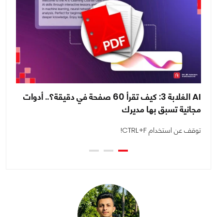
AI الغلابة 3: كيف تقرأ 60 صفحة في دقيقة؟.. أدوات
مجانية تسبق بها مديرك
دو
توقف عن استخدام CTRL+F!
كل