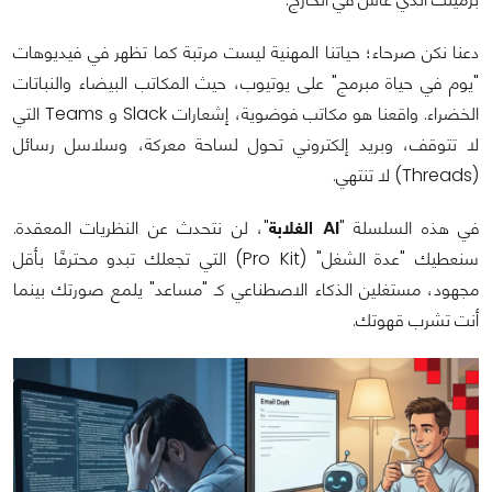
دعنا نكن صرحاء؛ حياتنا المهنية ليست مرتبة كما تظهر في فيديوهات
"يوم في حياة مبرمج" على يوتيوب، حيث المكاتب البيضاء والنباتات
الخضراء. واقعنا هو مكاتب فوضوية، إشعارات Slack و Teams التي
لا تتوقف، وبريد إلكتروني تحول لساحة معركة، وسلاسل رسائل
(Threads) لا تنتهي.
في هذه السلسلة "
AI الغلابة
"، لن نتحدث عن النظريات المعقدة.
سنعطيك "عدة الشغل" (Pro Kit) التي تجعلك تبدو محترفًا بأقل
مجهود، مستغلين الذكاء الاصطناعي كـ "مساعد" يلمع صورتك بينما
أنت تشرب قهوتك.