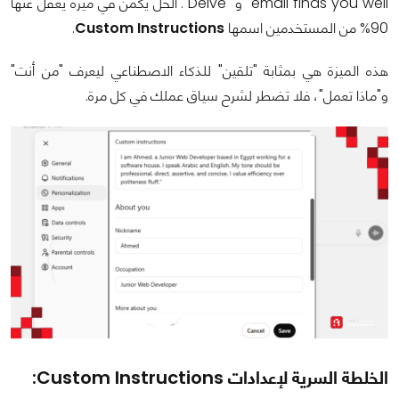
email finds you well" و "Delve". الحل يكمن في ميزة يغفل عنها
90% من المستخدمين اسمها
Custom Instructions
.
هذه الميزة هي بمثابة "تلقين" للذكاء الاصطناعي ليعرف "من أنت"
و"ماذا تعمل"، فلا تضطر لشرح سياق عملك في كل مرة.
الخلطة السرية لإعدادات Custom Instructions: