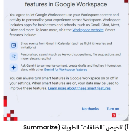
أ) تلخيص "الخناقات" الطويلة (Summarize