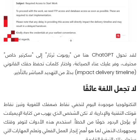
لقد تحول ChatGPT هنا من "روبوت ثرثار" إلى "سكرتير خاص"
محترف، وفر عليك عناء الصياغة، واختار كلمات تحفظ حقك القانوني
(impact delivery timeline) بدلًا من التهديد المباشر بالتأخير.
لا تجعل اللغة عائقًا
التكنولوجيا موجودة اليوم لتخفي نقاط ضعفك اللغوية وتبرز نقاط
قوتك التقنية والإدارية. لا تكن الشخص الذي يهرب من كتابة الإيميلات
أو يؤجل الردود خوفًا من الخطأ. استخدم هذه الأدوات لتوفر وقتك
ومجهودك الذهني لما هو أهم: إنجاز العمل الفعلي وتعلم المهارات التي
ستجلب لك الترقية القادمة.