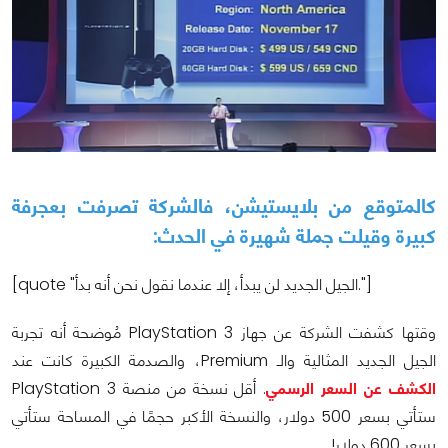
كالمتوقع من بلايستيشن، فالشركة تصرفت بعجرفة
كبيرة وقيلت جملة شهيرة في الحدث:
[quote "الجيل الجديد لن يبدأ، إلا عندما نقول نحن أنه بدأ."]
وقتها كشفت الشركة عن جهاز PlayStation 3 مُوضحة أنه تجربة
الجيل الجديد المثالية والـ Premium، والصدمة الكبيرة كانت عند
الكشف عن السعر الرسمي
. أقل نسخة من منصة PlayStation 3
ستأتي بسعر 500 دولار، والنسخة الأكبر حجمًا في المساحة ستأتي
بسعر 600 دولار!