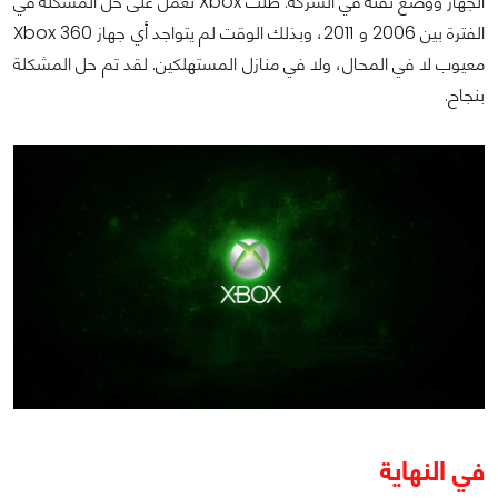
الجهاز ووضع ثقته في الشركة. ظلت Xbox تعمل على حل المشكلة في
الفترة بين 2006 و 2011، وبذلك الوقت لم يتواجد أي جهاز Xbox 360
معيوب لا في المحال، ولا في منازل المستهلكين. لقد تم حل المشكلة
بنجاح.
في النهاية