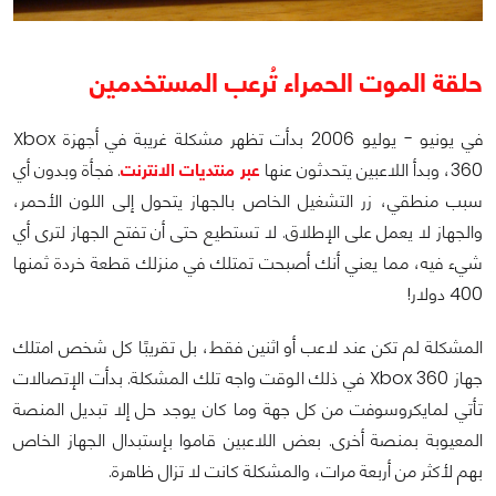
حلقة الموت الحمراء تُرعب المستخدمين
في يونيو - يوليو 2006 بدأت تظهر مشكلة غريبة في أجهزة Xbox
360، وبدأ اللاعبين يتحدثون عنها
عبر منتديات الانترنت
. فجأة وبدون أي
سبب منطقي، زر التشغيل الخاص بالجهاز يتحول إلى اللون الأحمر،
والجهاز لا يعمل على الإطلاق. لا تستطيع حتى أن تفتح الجهاز لترى أي
شيء فيه، مما يعني أنك أصبحت تمتلك في منزلك قطعة خردة ثمنها
400 دولار!
المشكلة لم تكن عند لاعب أو اثنين فقط، بل تقريبًا كل شخص امتلك
جهاز Xbox 360 في ذلك الوقت واجه تلك المشكلة. بدأت الإتصالات
تأتي لمايكروسوفت من كل جهة وما كان يوجد حل إلا تبديل المنصة
المعيوبة بمنصة أخرى. بعض اللاعبين قاموا بإستبدال الجهاز الخاص
بهم لأكثر من أربعة مرات، والمشكلة كانت لا تزال ظاهرة.