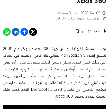
Xbox 360
2023-04-09 - منذ 3 سنوات
اخر تحديث - بتاريخ 2023-04-09
0
2953
وصلت Xbox لذروتها بإطلاق جهاز Xbox 360 بأواخر عام 2005
لتسبق إصدار PlayStation 3 بحوالي عام كامل، وتُصبح هي الشركة
التي بدأت الجيل الجديد بشكل رسمي آنذاك. حصريات قوية، أداء تقني
ممتاز، دعم لخدمات أونلاين وشبكة ثابتة مع سعر رائع، إنه الكونسول
المثالي الذي كان يبحث عنه الجميع. لكن لم يعلم أحد أن الجهاز كان به
عيب تقني غريب قادرًا على قتله تمامًا، والنتيجة كانت غضب عارم من
مجتمع اللاعبين أدى لخسائر فادحة لـ Microsoft. إليكم قصة حلقة
الموت الحمراء لمنصة Xbox 360.