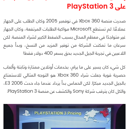
على PlayStation 3
صدرت منصة Xbox 360 في نوفمبر 2005 وكان الطلب على الجهاز
عملاقًا. لم تستطع Microsoft مواكبة الطلبات المرتفعة، وكان الجهاز
غير متواجدًا في معظم المحال بسبب الضغط الكبير لشراء المنصة. لكن
سرعان ما تمكنت الشركة من توفير المزيد من النسخ، وبدأ جميع
اللاعبين في تجربة الجيل الجديد بحق بسعر 400 دولار فقط!
كل شيء كان يسير على ما يرام، بخدمات أونلاين ممتازة وثابتة وألعاب
حصرية قوية جعلت شراء Xbox 360 هو التوجه المثالي للاستمتاع
بالجيل الجديد مبكرًا. لكن الحماس بدأ يزداد عندما جاء حدث E3 2006،
والكل كان يترقب شركة Sony والكشف عن منصة PlayStation 3.