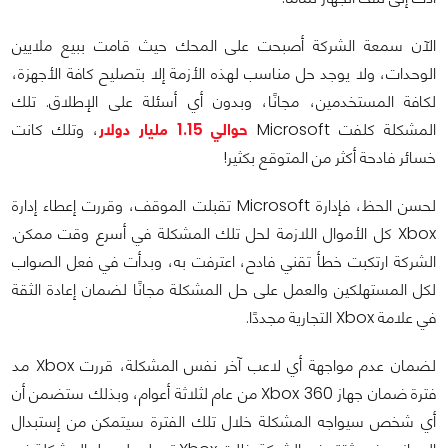
الآن سمعة الشركة أصبحت على المحك حيث قامت ببيع ملايين
الوحدات، ولا يوجد حل مناسب لهذه الأزمة إلا بتصليح كافة الأجهزة،
لكافة المستخدمين، مجانًا، وبدون أي أسئلة على الإطلاق. تلك
المشكلة كلفت Microsoft
حوالي 1.15 مليار دولار
، وتلك كانت
خسائر فادحة أكثر من المتوقع بكثير!
لحسن الحظ، فإدارة Microsoft تقبلت الموقف، وقررت إعطاء إدارة
Xbox كل الأموال اللازمة لحل تلك المشكلة في أسرع وقت ممكن.
الشركة ارتكبت خطأ تقني فادح، اعترفت به، وبدأت في فعل الصواب
لكل المستهلكين والعمل على حل المشكلة مجانًا لضمان إعادة الثقة
في علامة Xbox التجارية مجددًا.
لضمان عدم مواجهة أي لاعب آخر نفس المشكلة، قررت Xbox مد
فترة ضمان جهاز Xbox 360 من عام لثلاثة أعوام، وبذلك ستضمن أن
أي شخص سيواجه المشكلة خلال تلك الفترة سيتمكن من إستبدال