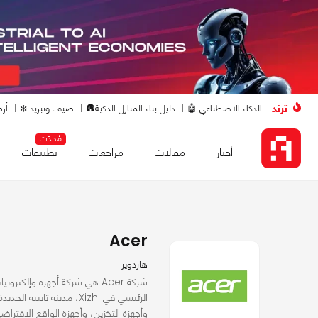
ترند
الذكاء الاصطناعي 🤖
دليل بناء المنازل الذكية🛖
صيف وتبريد ❄️
أزم
مُحدّث
أخبار
مقالات
مراجعات
تطبيقات
Acer
هاردوير
شركة Acer هي شركة أجهزة وإل
الرئيسي في Xizhi، مدينة 
وأجهزة التخزين، وأجهزة الواقع الافتراضي، وا