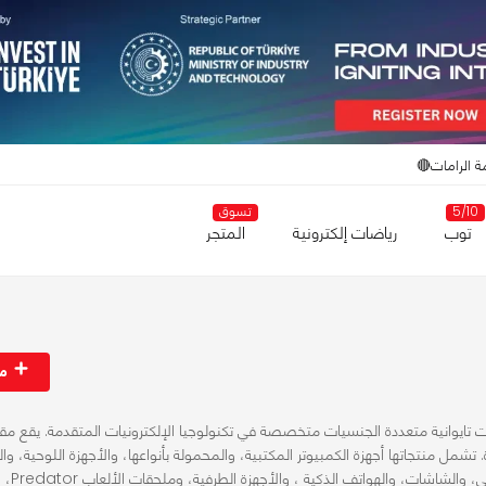
ة الرامات🔴
5/10
تسوق
توب
رياضات إلكترونية
المتجر
مت
كترونيات تايوانية متعددة الجنسيات متخصصة في تكنولوجيا الإلكترونيات المتقدمة. يقع مق
تايبيه الجديدة. تشمل منتجاتها أجهزة الكمبيوتر المكتبية، والمحمولة بأنواعها، والأجهزة اللوحية، و
لشاشات، والهواتف الذكية ، والأجهزة الطرفية، وملحقات الألعاب Predator، وغيرها.