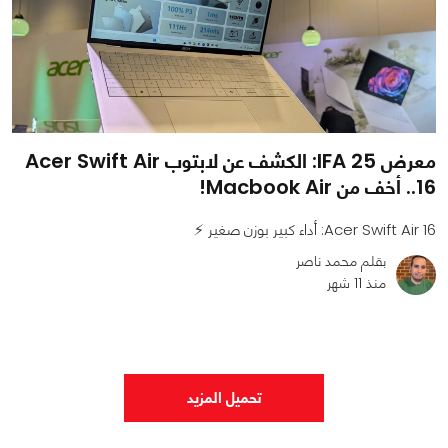
معرض IFA 25: الكشف عن لابتوب Acer Swift Air
16.. أخف من Macbook Air!
Acer Swift Air 16: أداء كبير بوزن صغير ⚡
بقلم محمد ناصر
منذ 11 شهر
0
0
1038
تحميل المزيد