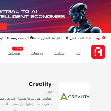
ترند
الذكاء الاصطناعي 🤖
دليل بناء المنازل الذكية🛖
صيف وتبريد ❄️
أزم
مُحدّث
أخبار
مقالات
مراجعات
تطبيقات
Creality
تقنية
معقولة، مما جعلها خيارًا مفضلًا للمس