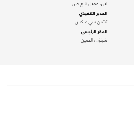
لين، عميل تانغ جين
المدير التنفيذي
تشين سي ميكس
المقر الرئيسى
شينزن، الصين