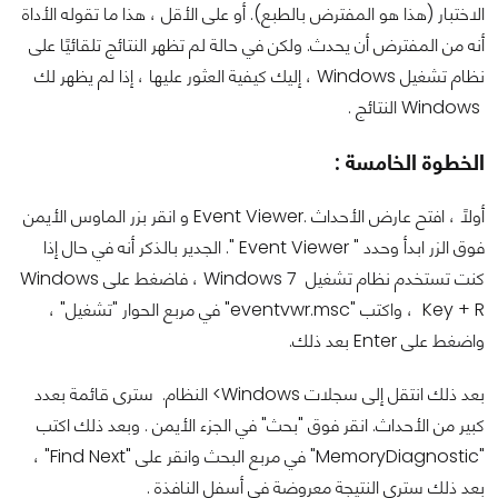
الاختبار (هذا هو المفترض بالطبع). أو على الأقل ، هذا ما تقوله الأداة
أنه من المفترض أن يحدث. ولكن في حالة لم تظهر النتائج تلقائيًا على
نظام تشغيل Windows ، إليك كيفية العثور عليها ، إذا لم يظهر لك
Windows النتائج .
الخطوة الخامسة :
أولاً ، افتح عارض الأحداث .Event Viewer و انقر بزر الماوس الأيمن
فوق الزر ابدأ وحدد " Event Viewer ". الجدير بالذكر أنه في حال إذا
كنت تستخدم نظام تشغيل Windows 7 ، فاضغط على Windows
Key + R ، واكتب "eventvwr.msc" في مربع الحوار "تشغيل" ،
واضغط على Enter بعد ذلك.
بعد ذلك انتقل إلى سجلات Windows> النظام. سترى قائمة بعدد
كبير من الأحداث. انقر فوق "بحث" في الجزء الأيمن . وبعد ذلك اكتب
"MemoryDiagnostic" في مربع البحث وانقر على "Find Next" ،
بعد ذلك سترى النتيجة معروضة في أسفل النافذة .