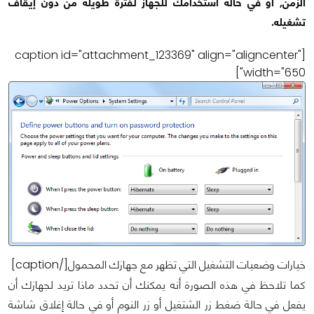
الزمن, أو في حالة استخدامك للجهاز لفترة طويلة من دون إيقاف
تشغيله.
[caption id="attachment_123369" align="aligncenter"
width="650"]
خيارات وضعيات التشغيل التي تظهر مع جهازك المحمول[/caption]
كما تلاحظ في هذه الصورة أنه يمكنك أن تحدد ماذا تريد لجهازك أن
يفعل في حالة ضغط زر الشتغيل أو زر النوم أو في حالة إغلاق شاشة