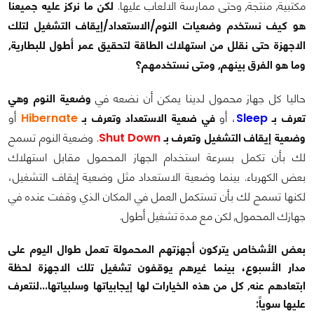
مكتبية, منتجة, وحتى ممارسة الالعاب عليها.
لكن ما نركز عليه جميعنا
هو كيف نستخدم وضعيات النوم/الاستعداد/إيقاف التشغيل لتلك
الاجهزة حتى نقلل من استهلاك الطاقة لتحقيق عمر أطول للبطارية,
وما هو الفرق بينهم, ومتى نستخدمهم؟
حاليا كل جهاز محمول لدينا يمكن أن نضعه في
وضعية النوم وهي
تعرف بـ
Sleep
، أو
في ضعية الاستعداد وتعرف بـ
Hibernate
أو
وضعية إيقاف التشغيل وتعرف بـ
Shut Down
. وضعية النوم تسمح
لك بأن تكمل بسرعة استخدام الجهاز المحمول مقابل استهلاك
بعض الكهرباء. بينما وضعية الاستعداد مثل وضعية إيقاف التشغيل،
لكنها تسمح لك بأن تستكمل العمل في المكان الذي وقفت عنده في
جهازك المحمول, لكن مع مدة تشغيل أطول.
بعض الأشخاص يتركون أجهزتهم المحمولة تعمل طوال اليوم على
مدار الأسبوع، بينما غيرهم يوقفون تشغيل تلك الاجهزة لحظة
ابتعادهم عنه, كل من هذه الخيارات لها إيجابياتها وسلبياتها...لنتعرف
عليها سوياً: