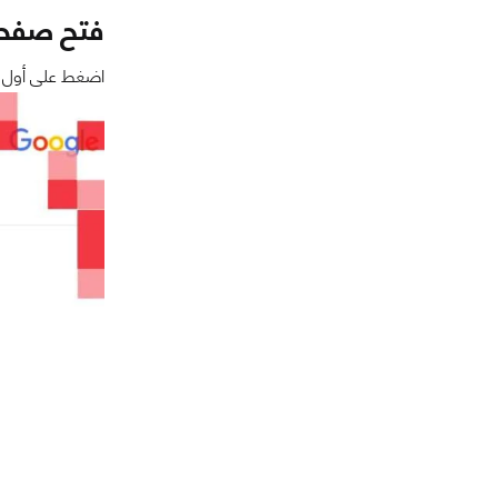
فتح صفحة 
اضغط على أول نتيج