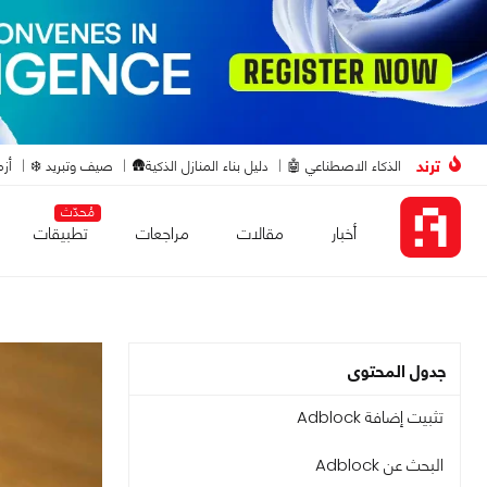
ترند
الذكاء الاصطناعي 🤖
دليل بناء المنازل الذكية🛖
صيف وتبريد ❄️
أزم
مُحدّث
أخبار
مقالات
مراجعات
تطبيقات
جدول المحتوى
تثبيت إضافة Adblock
البحث عن Adblock