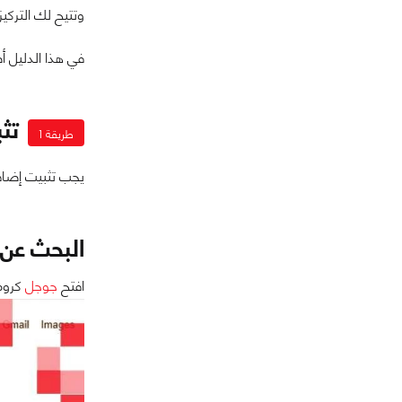
وتتيح لك التركي
في هذا الدليل أصطحبك خطوة بخطوة 
تثبي
طريقة 1
يجب تثبيت إضافة Adblock في متصفح كروم بك لكي تستطيع الاستفادة من مميزات
البحث عن Adblock
افتح
جوجل
كروم، و