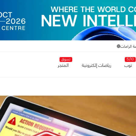
ة الرامات🔴
5/10
تسوق
توب
رياضات إلكترونية
المتجر