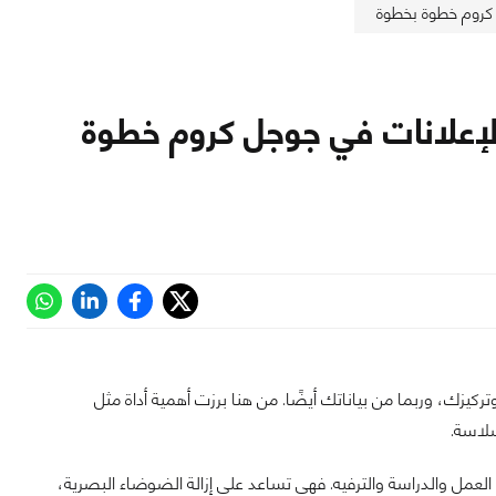
خدام أداة Adblock لحجب الإعلانات في جوجل كروم خطوة
كيزك، وربما من بياناتك أيضًا. من هنا برزت أهمية أداة مثل
عمل والدراسة والترفيه. فهي تساعد على إزالة الضوضاء البصرية،