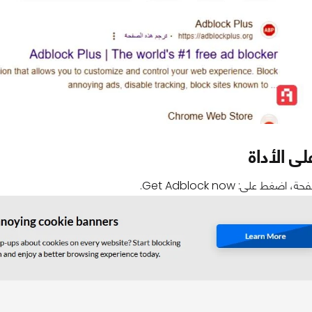
ى الأداة
غط على: Get Adblock now.