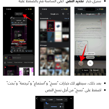
سترى خيار "
تحديد النص
" أعلى الشاشة قم بالضغط عليه
بعد ذلك، سيظهر لك خيارات "نسخ" و"استماع" و"ترجمة" و"بحث"
اضغط على "نسخ" من أجل نسخ النص