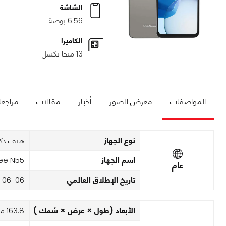
الشاشة
6.56 بوصة
الكاميرا
13 ميجا بكسل
المواصفات
معرض الصور
أخبار
مقالات
مراجع
نوع الجهاز
هاتف ذك
اسم الجهاز
ee N55
عام
تاريخ الإطلاق العالمي
-06-06
الأبعاد (طول × عرض × سُمك )
163.8 مم x 75.8 مم x 8.6 مم