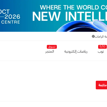
ة الرامات🔴
5/10
تسوق
توب
رياضات إلكترونية
المتجر
متابعة