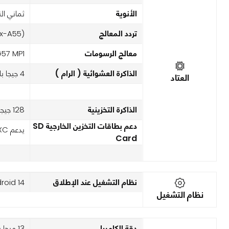
الأنوية
ثماني الن
تردد المعالج
(2x1.6 GHz Cortex-A75 & 6x1.6 GHz Cortex-A55)
معالج الرسومات
G57 MP1
الذاكرة العشوائية ( الرام )
4 جيجا بايت
العتاد
الذاكرة التخزينية
128 جيجا بايت
دعم بطاقات التخزين الخارجية SD
يدعم microSDXC
Card
نظام التشغيل عند الإطلاق
roid 14
نظام التشغيل
دقة الكاميرا
13 ميجا بكسل