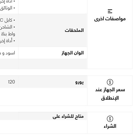
• أداة إخرا
• الوثائ
مواصفات اخرى
• كابل USB-C إلى USB-C
الملحقات
واط بناءً
• أداة إخرا
الوان الجهاز
اسود و 
يورو
120
سعر الجهاز عند
الإنطلاق
متاح للشراء على
الشراء