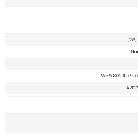
2G, 
Na
Wi-Fi 802.11 a/b