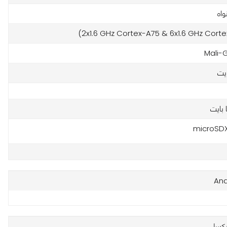
واه
Mali-
And