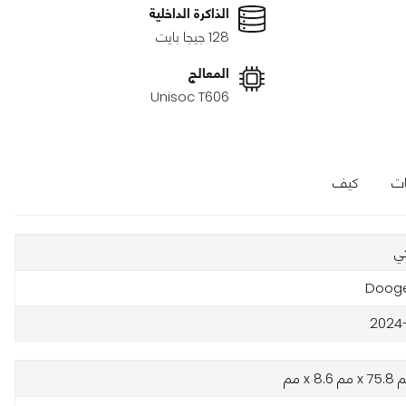
الذاكرة الداخلية
128 جيجا بايت
المعالج
Unisoc T606
ات
كيف
ي
Doog
2024