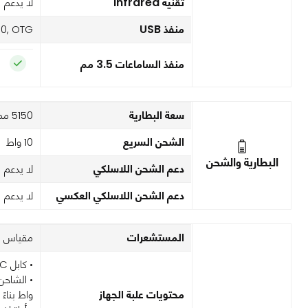
تقنية Infrared
لا يدعم
منفذ USB
.0, OTG
منفذ الساماعات 3.5 مم
سعة البطارية
5150 مم امبير
الشحن السريع
10 واط
البطارية والشحن
دعم الشحن اللاسلكي
لا يدعم
دعم الشحن اللاسلكي العكسي
لا يدعم
المستشعرات
مقياس ال
• كابل USB-C إلى USB-C
محتويات علبة الجهاز
واط بناءً