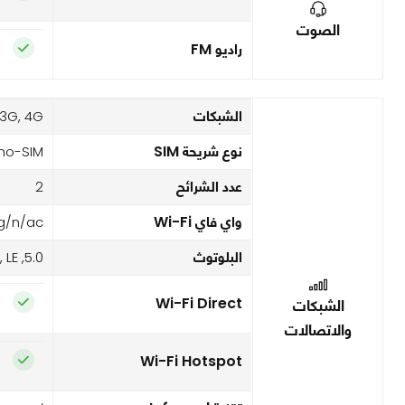
الصوت
راديو FM
الشبكات
3G, 4G,
نوع شريحة SIM
no-SIM
عدد الشرائح
2
واي فاي Wi-Fi
/g/n/ac
البلوتوث
5.0, A2DP, LE
Wi-Fi Direct
الشبكات
والاتصالات
Wi-Fi Hotspot