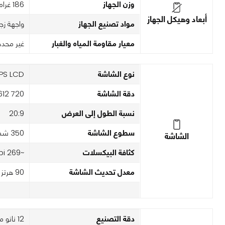
وزن الجهاز
186 غرام
أبعاد وهيكل الجهاز
مواد تصنيع الجهاز
واجهة زج
معيار مقاومة المياه والغبار
غير محدد
نوع الشاشة
IPS LCD
دقة الشاشة
720 x 1612 بكسل
نسبة الطول إلى العرض
20:9
سطوع الشاشة
350 شمعة
الشاشة
كثافة البيكسلات
~269 ppi
معدل تحديث الشاشة
90 هرتز
دقة التصنيع
12 نانو ميتر