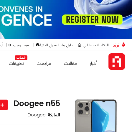
ترند
الذكاء الاصطناعي 🤖
دليل بناء المنازل الذكية🛖
صيف وتبريد ❄️
أزم
مُحدّث
أخبار
مقالات
مراجعات
تطبيقات
Doogee n55
الماركة
Doogee