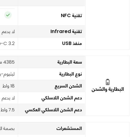
تقنية NFC
تقنية Infrared
لا يدعم
منفذ USB
-C 3.2
سعة البطارية
4385 ميللي أمبير
نوع البطارية
ليثيوم-ب
الشحن السريع
18 واط
البطارية والشحن
دعم الشحن اللاسلكي
لا يدعم
دعم الشحن اللاسلكي العكسي
7.5 واط
المستشعرات
بصمة الإ