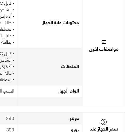
• كابل USB-C إلى USB-C
• الشاحن
• أداة إخرا
محتويات علبة الجهاز
• حالة ا
• سماعات
• دليل ال
• بطاقة 
مواصفات اخرى
• كابل USB-C إلى USB-C
• الشاحن
الملحقات
• أداة إخرا
• حالة ا
• سماعات
الوان الجهاز
الفحم، ال
دولار
280
سعر الجهاز عند
يورو
390