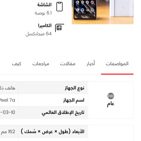
الشاشة
6.1 بوصة
الكاميرا
64 ميجابكسل
المواصفات
أخبار
مقالات
مراجعات
كيف
نوع الجهاز
هاتف ذك
اسم الجهاز
ixel 7a
عام
تاريخ الإطلاق العالمي
-03-10
الأبعاد (طول × عرض × سُمك )
152 مم x 72.9 مم x 9 مم