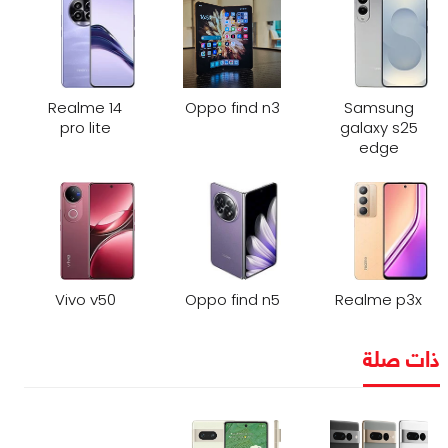
Realme 14
Oppo find n3
Samsung
pro lite
galaxy s25
edge
Vivo v50
Oppo find n5
Realme p3x
ذات صلة