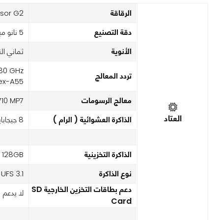
الرقاقة
sor G2
دقة التصنيع
5 نانو ميتر
الأنوية
ثماني الن
.80 GHz
تردد المعالج
ex-A55
معالج الرسومات
710 MP7
العتاد
الذاكرة العشوائية ( الرام )
8 جيجابايت
الذاكرة التخزينية
128GB
نوع الذاكرة
UFS 3.1
دعم بطاقات التخزين الخارجية SD
لا يدعم
Card