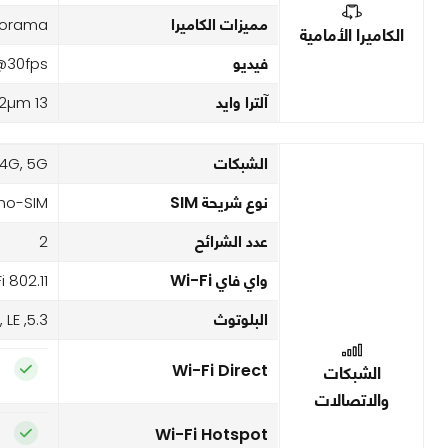
مميزات الكاميرا
norama
الكاميرا الأمامية
فيديو
@30fps
آلترا وايد
13 MP, f/2.2, 120˚, 1.12µm
الشبكات
4G, 5G,
نوع شريحة SIM
no-SIM
عدد الشرائح
2
واي فاي Wi-Fi
i 802.11
البلوتوث
5.3, A2DP, LE
Wi-Fi Direct
الشبكات
والاتصالات
Wi-Fi Hotspot