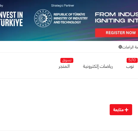
ة الرامات🔴
5/10
تسوق
توب
رياضات إلكترونية
المتجر
متابعة