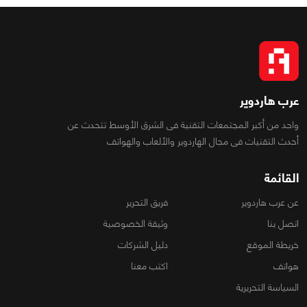
عرب هاردوير
واحد من أكبر المجتمعات التقنية فى الشرق الأوسط تتحدث عن
أحدث التقنيات فى مجال الهاردوير والألعاب والهواتف
القائمة
عن عرب هاردوير
فريق التحرير
اتصل بنا
وثيقة الخصوصية
خريطة الموقع
دليل الشركات
هواتف
اكتب معنا
السياسة التحريرية