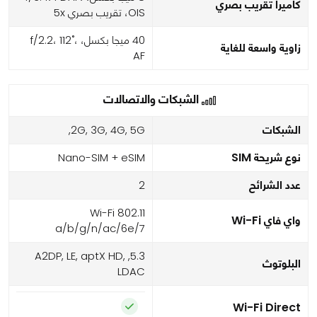
كاميرا تقريب بصري
OIS، تقريب بصري 5x
40 ميجا بكسل، f/2.2، 112˚،
زاوية واسعة للغاية
AF
الشبكات والاتصالات
الشبكات
2G, 3G, 4G, 5G,
نوع شريحة SIM
Nano-SIM + eSIM
عدد الشرائح
2
Wi-Fi 802.11
واي فاي Wi-Fi
a/b/g/n/ac/6e/7
5.3, A2DP, LE, aptX HD,
البلوتوث
LDAC
Wi-Fi Direct