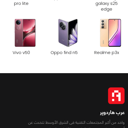
pro lite
galaxy s25
edge
Vivo v50
Oppo find n5
Realme p3x
عرب هاردوير
واحد من أكبر المجتمعات التقنية فى الشرق الأوسط تتحدث عن