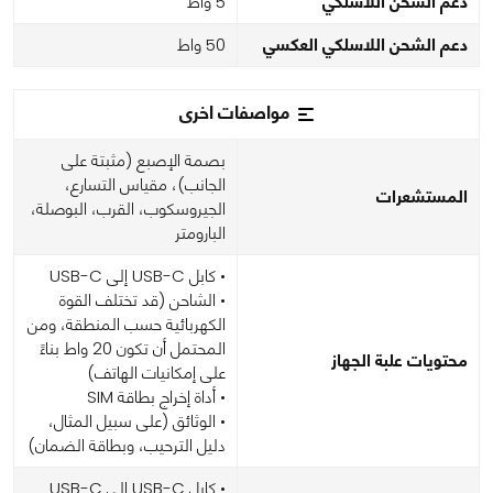
دعم الشحن اللاسلكي
5 واط
دعم الشحن اللاسلكي العكسي
50 واط
مواصفات اخرى
بصمة الإصبع (مثبتة على
الجانب)، مقياس التسارع،
المستشعرات
الجيروسكوب، القرب، البوصلة،
البارومتر
• كابل USB-C إلى USB-C
• الشاحن (قد تختلف القوة
الكهربائية حسب المنطقة، ومن
المحتمل أن تكون 20 واط بناءً
محتويات علبة الجهاز
على إمكانيات الهاتف)
• أداة إخراج بطاقة SIM
• الوثائق (على سبيل المثال،
دليل الترحيب، وبطاقة الضمان)
• كابل USB-C إلى USB-C