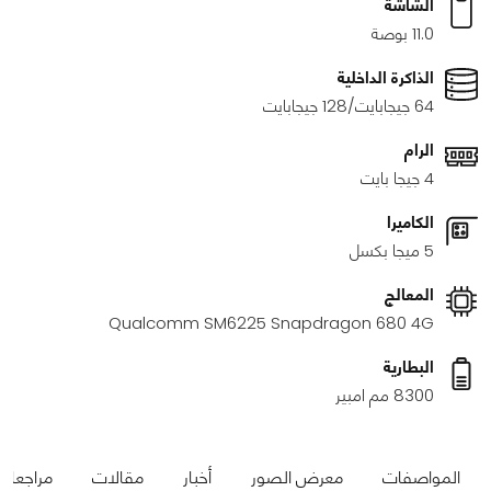
الشاشة
11.0 بوصة
الذاكرة الداخلية
64 جيجابايت/128 جيجابايت
الرام
4 جيجا بايت
الكاميرا
5 ميجا بكسل
المعالج
Qualcomm SM6225 Snapdragon 680 4G
البطارية
8300 مم امبير
المواصفات
معرض الصور
أخبار
مقالات
مراجعات