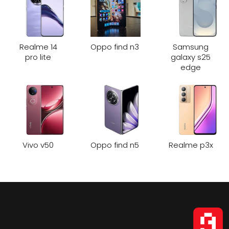
Realme 14
Oppo find n3
Samsung
pro lite
galaxy s25
edge
Vivo v50
Oppo find n5
Realme p3x