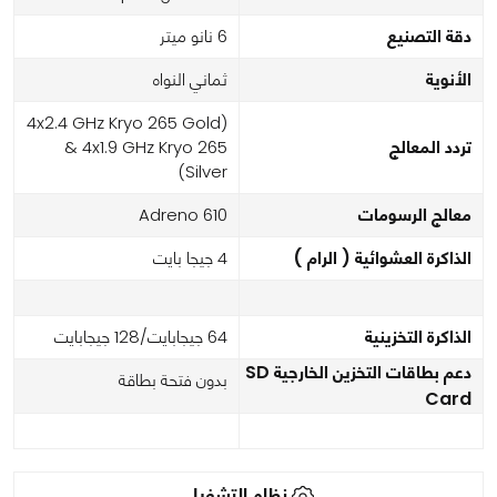
دقة التصنيع
6 نانو ميتر
الأنوية
ثماني النواه
(4x2.4 GHz Kryo 265 Gold
تردد المعالج
& 4x1.9 GHz Kryo 265
Silver)
معالج الرسومات
Adreno 610
الذاكرة العشوائية ( الرام )
4 جيجا بايت
الذاكرة التخزينية
64 جيجابايت/128 جيجابايت
دعم بطاقات التخزين الخارجية SD
بدون فتحة بطاقة
Card
نظام التشغيل