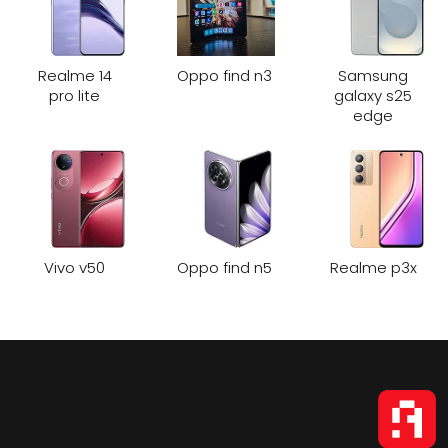
Realme 14
Oppo find n3
Samsung
pro lite
galaxy s25
edge
Vivo v50
Oppo find n5
Realme p3x