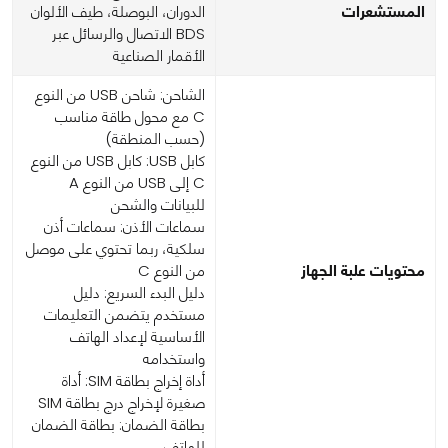
المستشعرات
الدوران، البوصلة، طيف الألوان
BDS الاتصال والرسائل عبر
الأقمار الصناعية
الشاحن: شاحن USB من النوع
C مع محول طاقة مناسب
(حسب المنطقة)
كابل USB: كابل USB من النوع
C إلى USB من النوع A
للبيانات والشحن
سماعات الأذن: سماعات أذن
سلكية، ربما تحتوي على موصل
محتويات علبة الجهاز
من النوع C
دليل البدء السريع: دليل
مستخدم يتضمن التعليمات
الأساسية لإعداد الهاتف
واستخدامه
أداة إخراج بطاقة SIM: أداة
صغيرة لإخراج درج بطاقة SIM
بطاقة الضمان: بطاقة الضمان
للهاتف