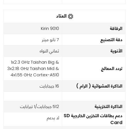
العتاد
الرقاقة
Kirin 9010
دقة التصنيع
7 نانو ميتر
الأنوية
ثماني النواه
1x2.3 GHz Taishan Big &
تردد المعالج
3x2.18 GHz Taishan Mid &
4x1.55 GHz Cortex-A510
الذاكرة العشوائية ( الرام )
16 جيجابايت
الذاكرة التخزينية
512 جيجابايت/1 تيرابايت
دعم بطاقات التخزين الخارجية SD
لا يدعم
Card