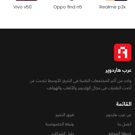
Vivo v50
Oppo find n5
Realme p3x
عرب هاردوير
واحد من أكبر المجتمعات التقنية فى الشرق الأوسط تتحدث عن
أحدث التقنيات فى مجال الهاردوير والألعاب والهواتف
القائمة
عن عرب هاردوير
فريق التحرير
اتصل بنا
وثيقة الخصوصية
خريطة الموقع
دليل الشركات