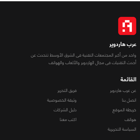
عرب هاردوير
واحد من أكبر المجتمعات التقنية فى الشرق الأوسط تتحدث عن
أحدث التقنيات فى مجال الهاردوير والألعاب والهواتف
القائمة
عن عرب هاردوير
فريق التحرير
اتصل بنا
وثيقة الخصوصية
خريطة الموقع
دليل الشركات
هواتف
اكتب معنا
السياسة التحريرية