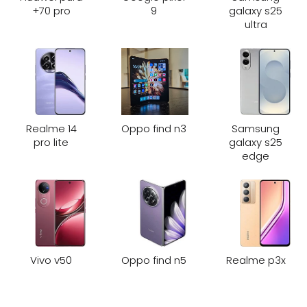
70 pro+
9
galaxy s25
ultra
Realme 14
Oppo find n3
Samsung
pro lite
galaxy s25
edge
Vivo v50
Oppo find n5
Realme p3x