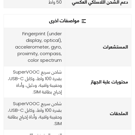
دعم الشحن اللاسلكي العكسي
50 واط
مواصفات اخرى
Fingerprint (under
display, optical),
المستشعرات
accelerometer, gyro,
proximity, compass,
color spectrum
شاحن سريع SuperVOOC
بقدرة 100 واط، وكابل USB-C،
محتويات علبة الجهاز
وحقيبة واقية، ودليل، وأداة
إخراج بطاقة SIM.
شاحن سريع SuperVOOC
بقدرة 100 واط، وكابل USB-C،
الملحقات
وحقيبة واقية، وأداة إخراج بطاقة
SIM.