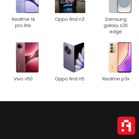
Realme 14
Oppo find n3
Samsung
pro lite
galaxy s25
edge
Vivo v50
Oppo find n5
Realme p3x