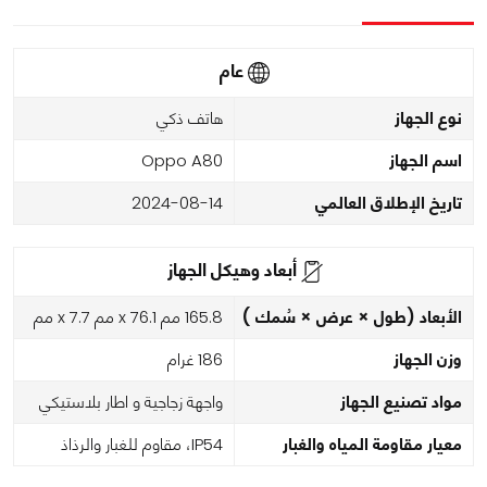
عام
نوع الجهاز
هاتف ذكي
اسم الجهاز
Oppo A80
تاريخ الإطلاق العالمي
2024-08-14
أبعاد وهيكل الجهاز
الأبعاد (طول × عرض × سُمك )
165.8 مم x 76.1 مم x 7.7 مم
وزن الجهاز
186 غرام
مواد تصنيع الجهاز
واجهة زجاجية و اطار بلاستيكي
معيار مقاومة المياه والغبار
IP54، مقاوم للغبار والرذاذ