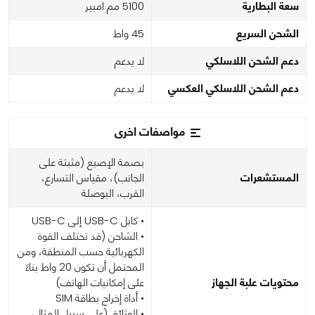
سعة البطارية
5100 مم امبير
الشحن السريع
45 واط
دعم الشحن اللاسلكي
لا يدعم
دعم الشحن اللاسلكي العكسي
لا يدعم
مواصفات اخرى
بصمة الإصبع (مثبتة على
المستشعرات
الجانب)، مقياس التسارع،
القرب، البوصلة
• كابل USB-C إلى USB-C
• الشاحن (قد تختلف القوة
الكهربائية حسب المنطقة، ومن
المحتمل أن تكون 20 واط بناءً
محتويات علبة الجهاز
على إمكانيات الهاتف)
• أداة إخراج بطاقة SIM
• الوثائق (على سبيل المثال،