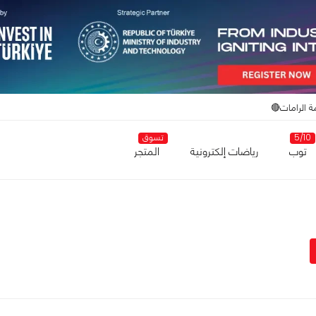
ة الرامات🔴
5/10
تسوق
توب
رياضات إلكترونية
المتجر