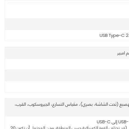
USB Type-C 2
صبع (تحت الشاشة، بصري)، مقياس التسارع، الجيروسكوب، القرب،
• الشاحن (قد تختلف القوة الكهربائية حسب المنطقة، ومن المحتمل أن تكون 20