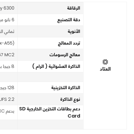
الرقاقة
y 6300
دقة التصنيع
6 نانو ميتر
الأنوية
ثماني الن
تردد المعالج
ex-A55)
معالج الرسومات
57 MC2
الذاكرة العشوائية ( الرام )
8 جيجا بايت
العتاد
الذاكرة التخزينية
128 جيجابايت/256 جيجابايت
نوع الذاكرة
UFS 2.2
دعم بطاقات التخزين الخارجية SD
يدعم microSDXC
Card