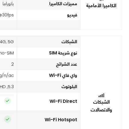
مميزات الكاميرا
بانوراما
الكاميرا الأمامية
فيديو
@30fps
الشبكات
4G, 5G,
نوع شريحة SIM
no-SIM
عدد الشرائح
2
واي فاي Wi-Fi
/g/n/ac
البلوتوث
5.3, A2DP, LE, aptX HD
Wi-Fi Direct
الشبكات
والاتصالات
Wi-Fi Hotspot