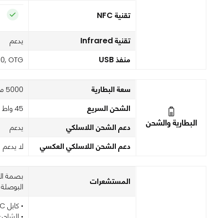
تقنية NFC
تقنية Infrared
يدعم
منفذ USB
.0, OTG
سعة البطارية
5000 مم امبير
الشحن السريع
45 واط
البطارية والشحن
دعم الشحن اللاسلكي
يدعم
دعم الشحن اللاسلكي العكسي
لا يدعم
بصمة الإ
المستشعرات
البوصلة
• كابل USB-C إلى USB-C