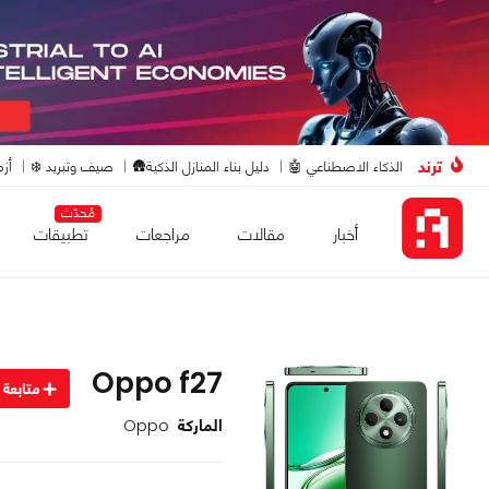
ترند
الذكاء الاصطناعي 🤖
دليل بناء المنازل الذكية🛖
صيف وتبريد ❄️
أزم
مُحدّث
أخبار
مقالات
مراجعات
تطبيقات
Oppo f27
متابعة
الماركة
Oppo