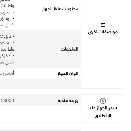
واط بناءً
محتويات علبة الجهاز
• أداة إخرا
• الوثائ
•كابل شحن USB-C ‏
مواصفات اخرى
• كابل USB-C إلى USB-C
الملحقات
واط بناءً
• أداة إخرا
•كابل شحن USB-C ‏
الوان الجهاز
أخضر زمر
روبية هندية
23000
سعر الجهاز عند
الإنطلاق