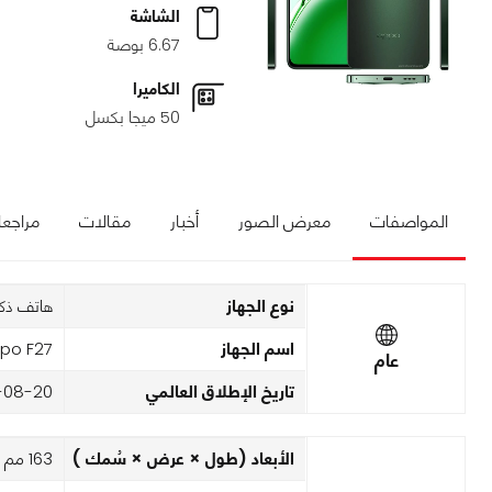
الشاشة
6.67 بوصة
الكاميرا
50 ميجا بكسل
المواصفات
معرض الصور
أخبار
مقالات
مراجع
نوع الجهاز
هاتف ذك
اسم الجهاز
po F27
عام
تاريخ الإطلاق العالمي
-08-20
الأبعاد (طول × عرض × سُمك )
163 مم x 75.8 مم x 7.7 مم