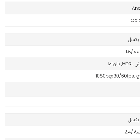
And
Col
 /1.8
1080p@30/60fps, g
 /2.4