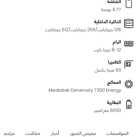
الشاشة
6.77 بوصة
الذاكرة الداخلية
128 جيجابايت/256 جيجابايت/512 جيجابايت
الرام
8-12 جيجا بايت
الكاميرا
50 ميجا بكسل
المعالج
Mediatek Dimensity 7300 Energy
البطارية
6000 مم امبير
المواصفات
معرض الصور
أخبار
مقالات
مراجعات