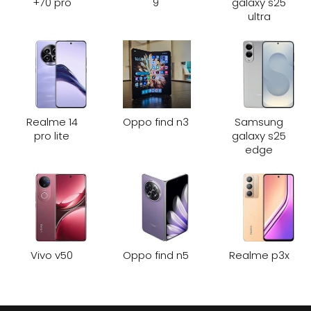
70 pro+
9
galaxy s25
ultra
Realme 14
Oppo find n3
Samsung
pro lite
galaxy s25
edge
Vivo v50
Oppo find n5
Realme p3x