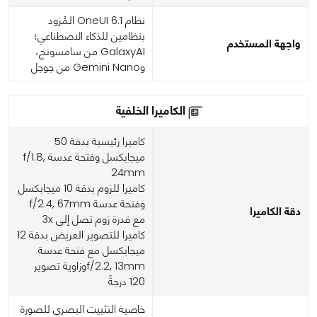
نظام OneUI 6.1 المُزود
بنظامين للذكاء الاصطناعي؛
واجهة المستخدم
GalaxyAI من سامسونج،
وGemini Nano من جوجل
الكاميرا الخلفية
كاميرا رئيسية بدقة 50
ميجابكسل وفتحة عدسة f/1.8,
24mm
كاميرا للزوم بدقة 10 ميجابكسل
وفتحة عدسة f/2.4, 67mm
دقة الكاميرا
مع قدرة زوم تصل إلى 3x
كاميرا للتصوير العريض بدقة 12
ميجابكسل مع فتحة عدسة
f/2.2, 13mmوزاوية تصوير
120 درجةً
خاصية التثبيت البصري للصورة