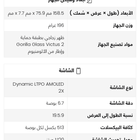
الأبعاد (طول × عرض × سُمك )
158.5 مم x 75.9 مم x 7.7 مم
وزن الجهاز
196 غرام
ظهر زجاجي بطبقة حماية
مواد تصنيع الجهاز
Gorilla Glass Victus 2
وإطار من الألومنيوم
الشاشة
Dynamic LTPO AMOLED
نوع الشاشة
2X
دقة الشاشة
6.7 بوصة
نسبة الطول إلى العرض
19.5:9
كثافة البيكسلات
513 بكسل لكل بوصة
معدل تحديث الشاشة
1:120 هرتز