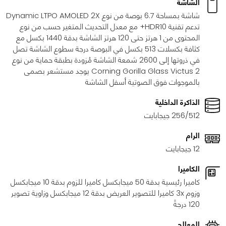
الشاشة
شاشة بمساحة 6.7 بوصة من نوع Dynamic LTPO AMOLED 2X
تدعم تقنية HDR10+ مع معدل التحديث المتغير حسب من نوع
المحتوى من 1 هرتز حتى 120 هرتز الشاشة بدقة 1440 بكسل مع
كثافة بكسلات 513 بكسل في البوصة درجة سطوع الشاشة تصل
في ذروتها إلى 2600 شمعة الشاشة مُزودة بطبقة حماية من نوع
Corning Gorilla Glass Victus 2 يوجد مستشعر بصمى
بالموجوات فوق الصوتية أسفل الشاشة
الذاكرة الداخلية
256/512 جيجابايت
الرام
12 جيجابايت
الكاميرا
كاميرا رئيسية بدقة 50 ميجابكسل كاميرا للزوم بدقة 10 ميجابكسل
وزوم 3x كاميرا للتصوير العريض بدقة 12 ميجابكسل وزاوية تصوير
120 درجةً
المعالج