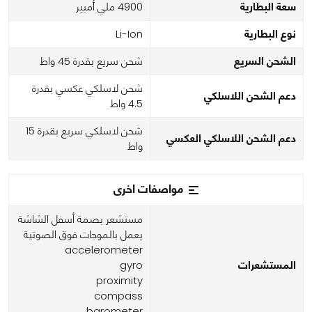
سعة البطارية
4900 ملي أمبير
نوع البطارية
Li-Ion
الشحن السريع
شحن سريع بقدرة 45 واط
شحن لاسلكي عكسي بقدرة
دعم الشحن اللاسلكي
4.5 واط
شحن لاسلكي سريع بقدرة 15
دعم الشحن اللاسلكي العكسي
واط
مواصفات اخرى
مستشعر بصمة أسفل الشاشة
يعمل بالموجات فوق الصوتية
accelerometer
المستشعرات
gyro
proximity
compass
barometer