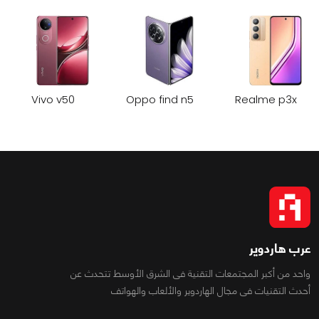
Vivo v50
Oppo find n5
Realme p3x
عرب هاردوير
واحد من أكبر المجتمعات التقنية فى الشرق الأوسط تتحدث عن
أحدث التقنيات فى مجال الهاردوير والألعاب والهواتف