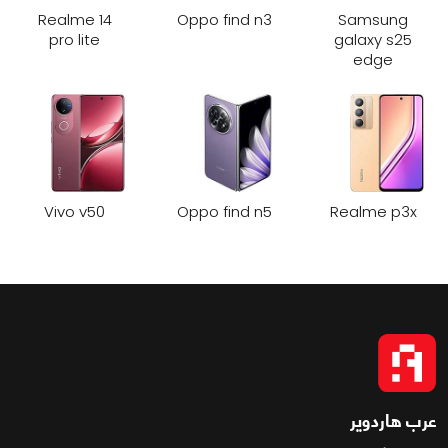
Realme 14
Oppo find n3
Samsung
pro lite
galaxy s25
edge
Vivo v50
Oppo find n5
Realme p3x
عرب هاردوير