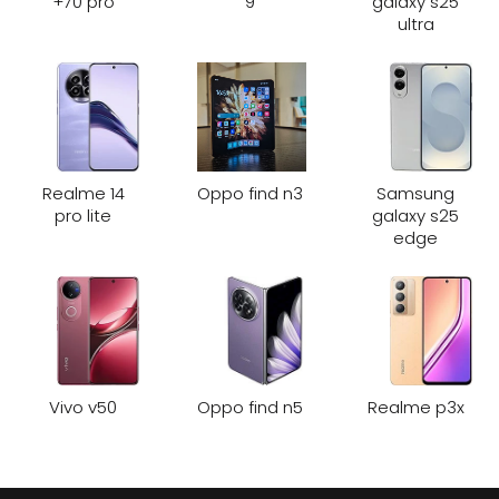
70 pro+
9
galaxy s25
ultra
Realme 14
Oppo find n3
Samsung
pro lite
galaxy s25
edge
Vivo v50
Oppo find n5
Realme p3x