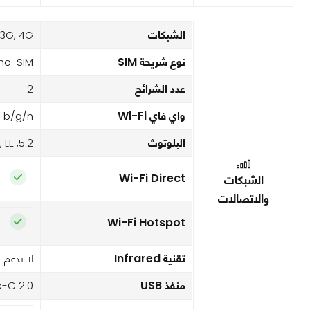
الشبكات
3G, 4G,
نوع شريحة SIM
no-SIM
عدد الشرائح
2
واي فاي Wi-Fi
1 b/g/n
البلوتوث
5.2, A2DP, LE
Wi-Fi Direct
الشبكات
والاتصالات
Wi-Fi Hotspot
تقنية Infrared
لا يدعم
منفذ USB
-C 2.0