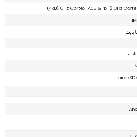
I
eM
And