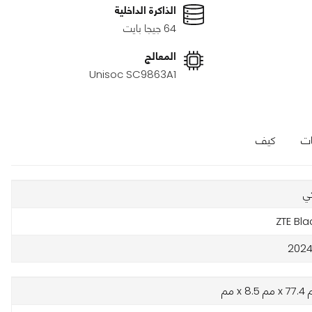
الذاكرة الداخلية
64 جيجا بايت
المعالج
Unisoc SC9863A1
ات
كيف
ي
ZTE Bl
2024