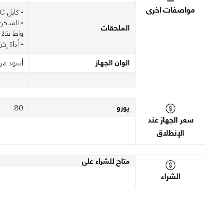
مواصفات اخرى
• كابل USB-C إلى USB-C
الملحقات
واط بناءً
• أداة إخرا
الوان الجهاز
أسود مرص
يورو
80
سعر الجهاز عند
الإنطلاق
متاح للشراء على
الشراء