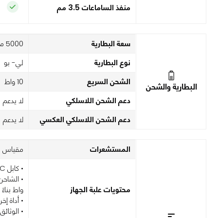
منفذ الساماعات 3.5 مم
سعة البطارية
5000 مم امبير
نوع البطارية
لي- بو
الشحن السريع
10 واط
البطارية والشحن
دعم الشحن اللاسلكي
لا يدعم
دعم الشحن اللاسلكي العكسي
لا يدعم
المستشعرات
مقياس ال
• كابل USB-C إلى USB-C
محتويات علبة الجهاز
واط بناءً
• أداة إخرا
• الوثائ