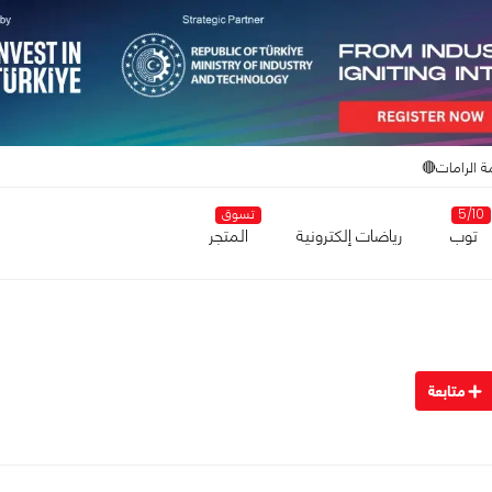
ة الرامات🔴
5/10
تسوق
توب
رياضات إلكترونية
المتجر
متابعة