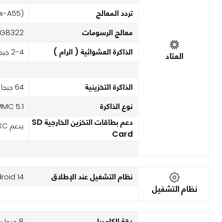
تردد المعالج
(4x1.6 GHz Cortex-A55 & 4x1.2 GHz Cortex-A55)
معالج الرسومات
MG8322
الذاكرة العشوائية ( الرام )
2-4 جيجا بايت
العتاد
الذاكرة التخزينية
64 جيجا بايت
نوع الذاكرة
MC 5.1
دعم بطاقات التخزين الخارجية SD
يدعم microSDXC
Card
نظام التشغيل عند الإطلاق
roid 14
نظام التشغيل
دقة الكاميرا
8 ميجا بكسل