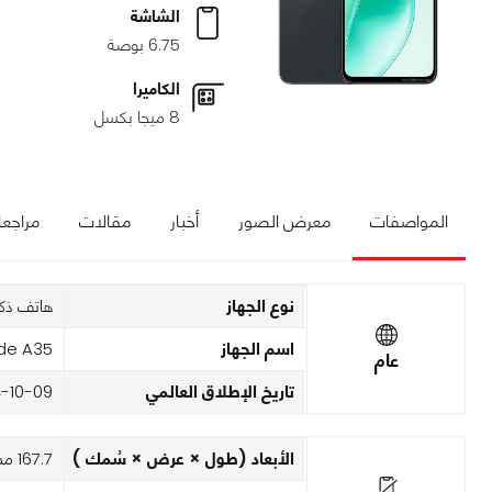
الشاشة
6.75 بوصة
الكاميرا
8 ميجا بكسل
المواصفات
معرض الصور
أخبار
مقالات
مراجع
نوع الجهاز
هاتف ذك
اسم الجهاز
ade A35
عام
تاريخ الإطلاق العالمي
-10-09
الأبعاد (طول × عرض × سُمك )
167.7 مم x 77.4 مم x 8.5 مم