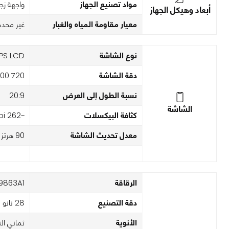
مواد تصنيع الجهاز
واجهة زج
أبعاد وهيكل الجهاز
معيار مقاومة المياه والغبار
غير محدد
نوع الشاشة
IPS LCD
دقة الشاشة
720 x 1600 بكسل
نسبة الطول إلى العرض
20:9
الشاشة
كثافة البيكسلات
~262 ppi
معدل تحديث الشاشة
90 هرتز
الرقاقة
9863A1
دقة التصنيع
28 نانو ميتر
الأنوية
ثماني الن