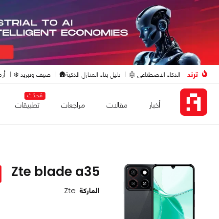
ترند
الذكاء الاصطناعي 🤖
دليل بناء المنازل الذكية🛖
صيف وتبريد ❄️
أزم
مُحدّث
أخبار
مقالات
مراجعات
تطبيقات
Zte blade a35
الماركة
Zte