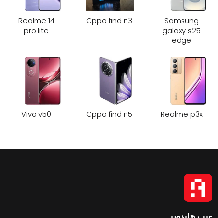
Realme 14
Oppo find n3
Samsung
pro lite
galaxy s25
edge
Vivo v50
Oppo find n5
Realme p3x
عرب هاردوير