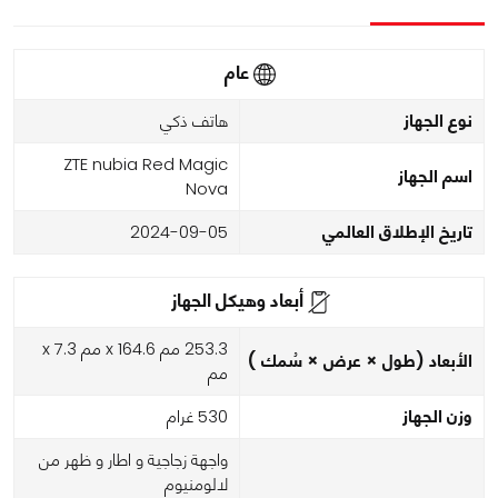
عام
نوع الجهاز
هاتف ذكي
ZTE nubia Red Magic
اسم الجهاز
Nova
تاريخ الإطلاق العالمي
2024-09-05
أبعاد وهيكل الجهاز
253.3 مم x 164.6 مم x 7.3
الأبعاد (طول × عرض × سُمك )
مم
وزن الجهاز
530 غرام
واجهة زجاجية و اطار و ظهر من
لالومنيوم