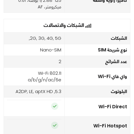
كاميرا زاوية واسعة
125˚ 1/2.88 بوصة، 0.61
ميكرومتر، AF
الشبكات والاتصالات
الشبكات
2G, 3G, 4G, 5G,
نوع شريحة SIM
Nano-SIM
عدد الشرائح
2
Wi-Fi 802.11
واي فاي Wi-Fi
a/b/g/n/ac/6e
البلوتوث
5.3, A2DP, LE, aptX HD
Wi-Fi Direct
Wi-Fi Hotspot