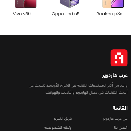
Vivo v50
Oppo find n5
Realme p3x
عرب هاردوير
واحد من أكبر المجتمعات التقنية فى الشرق الأوسط تتحدث عن
أحدث التقنيات فى مجال الهاردوير والألعاب والهواتف
القائمة
عن عرب هاردوير
فريق التحرير
اتصل بنا
وثيقة الخصوصية