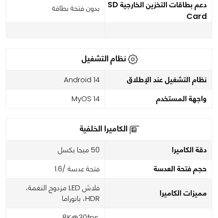
دعم بطاقات التخزين الخارجية SD
بدون فتحة بطاقة
Card
نظام التشغيل
نظام التشغيل عند الإطلاق
Android 14
واجهة المستخدم
MyOS 14
الكاميرا الخلفية
دقة الكاميرا
50 ميجا بكسل
حجم فتحة العدسة
فتحة عدسة /1.6
فلاش LED مزدوج النغمة،
مميزات الكاميرا
HDR، بانوراما
8K@30fps,