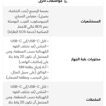
مواصفات اخرى
بصمة الإصبع (تحت الشاشة،
بصري)، مقياس التسارع،
المستشعرات
الجيروسكوب، القرب، البوصلة
دعم BDS ثنائي الأقمار
الصناعية (خدمة SOS الطارئة)
• كابل USB-C إلى USB-C
• الشاحن (قد تختلف القوة
الكهربائية حسب المنطقة، ومن
المحتمل أن تكون 20 واط بناءً
محتويات علبة الجهاز
على إمكانيات الهاتف)
• أداة إخراج بطاقة SIM
• الوثائق (على سبيل المثال،
دليل الترحيب، وبطاقة الضمان)
• كابل USB-C إلى USB-C
• الشاحن (قد تختلف القوة
الكهربائية حسب المنطقة، ومن
الملحقات
المحتمل أن تكون 20 واط بناءً