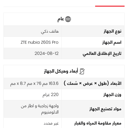
عام
نوع الجهاز
هاتف ذكي
اسم الجهاز
ZTE nubia Z60S Pro
تاريخ الإطلاق العالمي
2024-08-12
أبعاد وهيكل الجهاز
الأبعاد (طول × عرض × سُمك )
163.6 مم x 76 مم x 8.7 مم
وزن الجهاز
220 غرام
واجهة زجاجية و اطار من
مواد تصنيع الجهاز
الالومنيوم
معيار مقاومة المياه والغبار
غير محدد