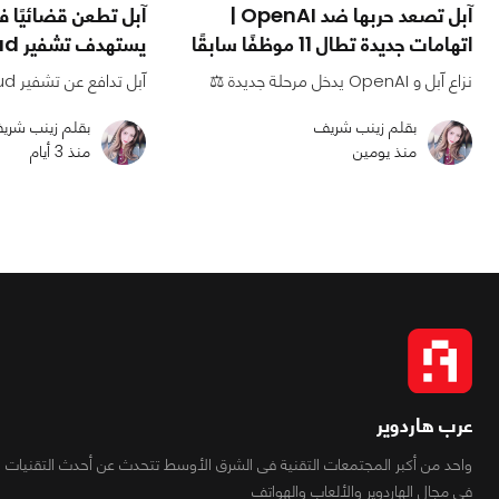
آبل تصعد حربها ضد OpenAI |
آبل تطعن قضائيًا ف
اتهامات جديدة تطال 11 موظفًا سابقًا
يستهدف تشفير iCloud للمستخدمين
نزاع آبل و OpenAI يدخل مرحلة جديدة ⚖️
آبل تدافع عن تشفير iCloud 🔒
بقلم زينب شريف
بقلم زينب شري
منذ يومين
منذ 3 أيام
عرب هاردوير
واحد من أكبر المجتمعات التقنية فى الشرق الأوسط تتحدث عن أحدث التقنيات
فى مجال الهاردوير والألعاب والهواتف