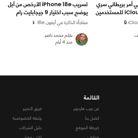
ي أمر بريطاني سري
تسريب iPhone 18e الأرخص من آبل
يوضح سبب اختيار 9 جيجابايت رام
مفاجأة الذاكرة في آيفون 18e 📱
ف
بقلم محمد ناصر
منذ 4 أيام
القائمة
عن عرب هاردوير
فريق التحرير
اتصل بنا
وثيقة الخصوصية
خريطة الموقع
دليل الشركات
هواتف
اكتب معنا