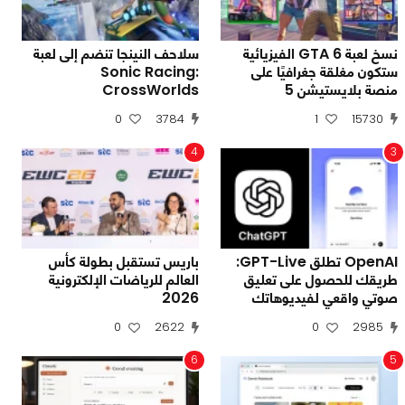
نسخ لعبة GTA 6 الفيزيائية
سلاحف النينجا تنضم إلى لعبة
ستكون مغلقة جغرافيًا على
Sonic Racing:
منصة بلايستيشن 5
CrossWorlds
0
3784
1
15730
4
3
OpenAI تطلق GPT-Live:
باريس تستقبل بطولة كأس
طريقك للحصول على تعليق
العالم للرياضات الإلكترونية
صوتي واقعي لفيديوهاتك
2026
0
2622
0
2985
6
5