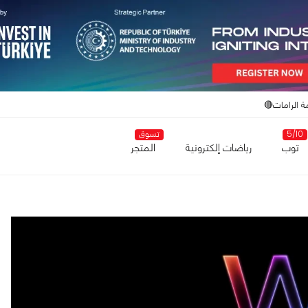
ة الرامات🔴
5/10
تسوق
توب
رياضات إلكترونية
المتجر