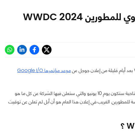
ورين WWDC 2024
موعد مؤتمرها Google I/O
المؤتمر المرتقب سيعقد في الفترة بين 10 و 14 يونيو ولكن الكلمة الافتتاحية ستكون يوم 10 يونيو والتي ستعلن فيها الشركة عن كل ما هو
 للمطورين. الغريب في إعلان هذا العام هو أن أبل لم تعلن عن توقيت