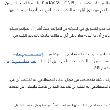
ستحافظ أبل على عادتها السنوية بالكشف عن تحديثات أنظمتها. الشركة الأمريكية ستكشف عن iOS 18 و iPadOS 18 والنسخة الجديد لكل من
Vis. المختلف في نسخة هذا العام هو دخول أبل عالم الذكاء الاصطناعي بعد تأخرها عن منافسيها
ة الأولى لدخول أبل هي التغريدة التي نشرها Greg Joswiak نائب مدير التسويق في الشركة عن المؤتمر حيث أشار أن المؤتمر سيكون
Absolutely Incre (لا يصدق على الإطلاق) في إشارة للـ AI. قد ترى أن ما أقوله هراء ولكن أبل لا طالما قامت بالترويج للكثير من
اتجاهها نحو الذكاء الاصطناعي. الشركة قررت
إيقاف مشروع تطوير
 متخصص في الذكاء الاصطناعي. تجري أبل كذلك
مفاوضات مع كل من
 SIRI.
 ناشئة متخصصة في مجال الذكاء الاصطناعي. لم تكشف أبل عن
 الاصطناعي. لم تقف أبل عند هذا الحد بل قامت بالإعلان عن نموذج
كبيرة متعلقة بالذكاء الاصطناعي لذا انتظروا تغطيتنا للمؤتمر هنا وعلى حساباتنا على