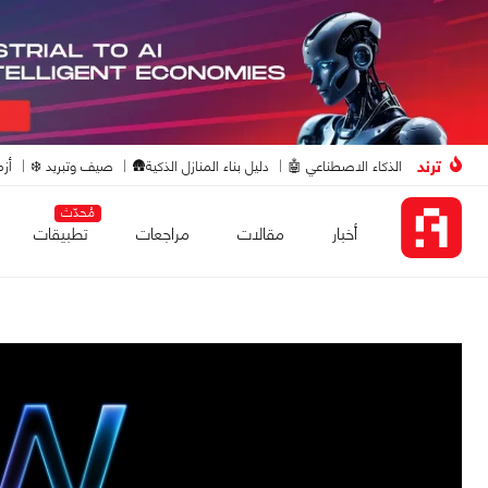
ترند
الذكاء الاصطناعي 🤖
دليل بناء المنازل الذكية🛖
صيف وتبريد ❄️
أزم
مُحدّث
أخبار
مقالات
مراجعات
تطبيقات