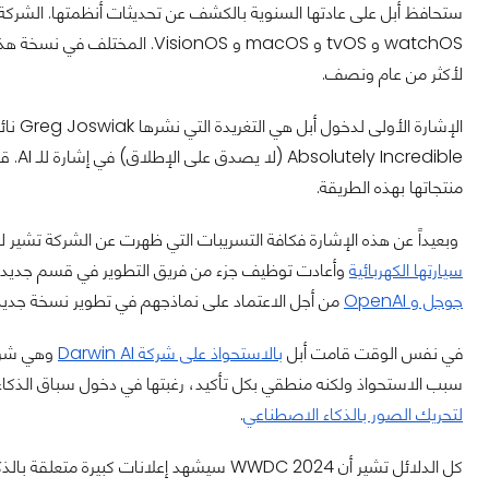
watchOS و tvOS و macOS و ionOS
لأكثر من عام ونصف.
الإشار
dible
منتجاتها بهذه الطريقة.
وبعيداً عن هذه الإشارة فكافة التسريبات التي ظهرت عن الشركة تشير ل
سيارتها الكهربائية
وأعادت توظيف جزء من فريق التطوير في قسم جديد
جوجل و OpenAI
من أجل الاعتماد على نماذجهم في تطوير نسخة جديدة من
في نفس الوقت قامت أبل
بالاستحواذ على شركة Darwin AI
وهي شركة
سبب الاستحواذ ولكنه منطقي بكل تأكيد، رغبتها في دخول سباق الذكاء
لتحريك الصور بالذكاء الاصطناعي
.
كل الدلائل تشير أن WWDC 2024 سيشهد إعلانات 