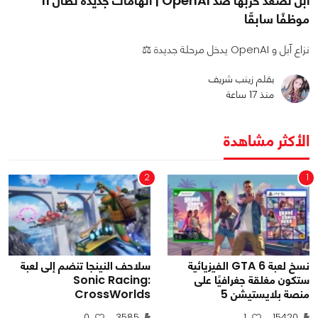
آبل تصعد حربها ضد OpenAI | اتهامات جديدة تطال 11
موظفًا سابقًا
نزاع آبل و OpenAI يدخل مرحلة جديدة ⚖️
بقلم زينب شريف
منذ 17 ساعة
الأكثر مشاهدة
2
1
نسخ لعبة GTA 6 الفيزيائية
سلاحف النينجا تنضم إلى لعبة
ستكون مغلقة جغرافيًا على
Sonic Racing:
منصة بلايستيشن 5
CrossWorlds
0
3585
1
15420