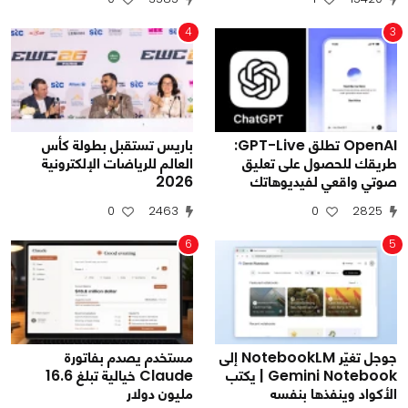
4
3
OpenAI تطلق GPT-Live:
باريس تستقبل بطولة كأس
طريقك للحصول على تعليق
العالم للرياضات الإلكترونية
صوتي واقعي لفيديوهاتك
2026
0
2463
0
2825
6
5
جوجل تغيّر NotebookLM إلى
مستخدم يصدم بفاتورة
Gemini Notebook | يكتب
Claude خيالية تبلغ 16.6
الأكواد وينفذها بنفسه
مليون دولار