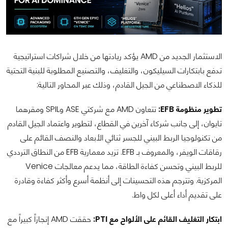
الاستثمار الجديد من AMD يؤكد ريادتها من خلال شراكات استراتيجية
تدفع بابتكارات السيليكون، والتغليف، والتصنيع المطلوبة للبنية التحتية
للذكاء الاصطناعي من الجيل القادم، وذلك عبر المحاور التالية:
تطوير منظومة EFB:
تتعاون AMD مع شركتي ASE وSPIL ومقرهما
تايوان، إلى جانب شركاء آخرين في القطاع، لتطوير واعتماد الجيل القادم
من تكنولوجيا الربط البيني للجسر ثنائي الأبعاد والنصف القائم على
رقاقات الويفر، والمعروف بـ EFB. تزيد معمارية EFB من النطاق الترددي
للربط البيني وتحسن كفاءة الطاقة، مما يدعم معالجات Venice
المركزية. وتترجم هذه التحسينات إلى أنظمة أسرع وأكثر كفاءة وقادرة
على تقديم أداء أعلى لكل واط.
ابتكار التغليف القائم على الألواح مع PTI:
حققت AMD إنجازاً كبيراً مع