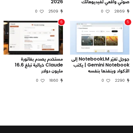
صوتي واقعي لفيديوهاتك
2026
0
2509
0
2869
6
5
جوجل تغيّر NotebookLM إلى
مستخدم يصدم بفاتورة
Gemini Notebook | يكتب
Claude خيالية تبلغ 16.6
الأكواد وينفذها بنفسه
مليون دولار
0
1860
0
2290