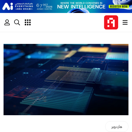
هاردوير