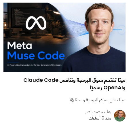
ميتا تقتحم سوق البرمجة وتنافس Claude Code
وOpenAI رسميًا
ميتا تدخل سباق البرمجة رسميًا 🚀
بقلم محمد ناصر
منذ 10 ساعات