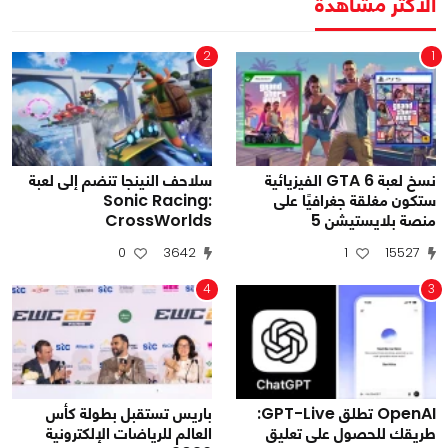
الأكثر مشاهدة
2
1
نسخ لعبة GTA 6 الفيزيائية
سلاحف النينجا تنضم إلى لعبة
ستكون مغلقة جغرافيًا على
Sonic Racing:
منصة بلايستيشن 5
CrossWorlds
0
3642
1
15527
4
3
OpenAI تطلق GPT-Live:
باريس تستقبل بطولة كأس
طريقك للحصول على تعليق
العالم للرياضات الإلكترونية