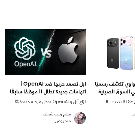
هواوي تكشف رسميًا
آبل تصعد حربها ضد OpenAI |
اتهامات جديدة تطال 11 موظفًا سابقًا
نزاع آبل و OpenAI يدخل مرحلة جديدة ⚖️
ف
بقلم زينب شريف
منذ يومين