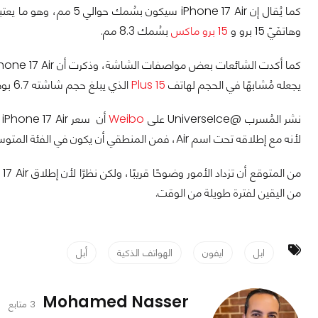
وهاتفَيّ 15 برو و
15 برو ماكس
بسُمك 8.3 مم.
يجعله مُشابهًا في الحجم لهاتف
15 Plus
الذي يبلغ حجم شاشته 6.7 بوصة ودقة 1290 × 2796 بكسل.
نشر المُسرب @UniverseIce على
Weibo
أن سعر iPhone 17 Air سيكون 1299 دولارًا، ولكن موقع
لأنه مع إطلاقه تحت اسم Air، فمن المنطقي أن يكون في الفئة المتوسطة، وبالتالي يجب أن يكون سعره أقل من ذلك.
من اليقين لفترة طويلة من الوقت.
ابل
ايفون
الهواتف الذكية
أبل
Mohamed Nasser
3 متابع