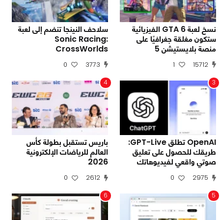
نسخ لعبة GTA 6 الفيزيائية
سلاحف النينجا تنضم إلى لعبة
ستكون مغلقة جغرافيًا على
Sonic Racing:
منصة بلايستيشن 5
CrossWorlds
0
3773
1
15712
4
3
OpenAI تطلق GPT-Live:
باريس تستقبل بطولة كأس
طريقك للحصول على تعليق
العالم للرياضات الإلكترونية
صوتي واقعي لفيديوهاتك
2026
0
2612
0
2975
6
5