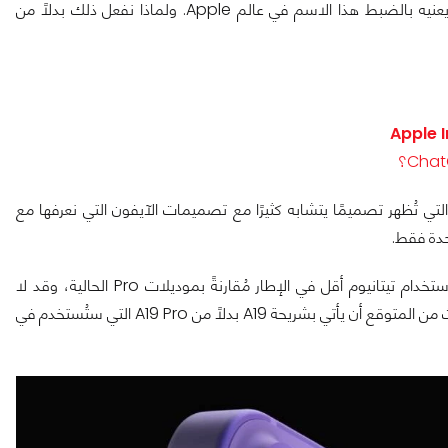
كما أن استخدام اسم Slim يتطلّب عملية كاملة لتعليم المشترين ما يعنيه بالضبط هذا الاسم في عالم Apple. ولماذا نفعل ذلك بدلاً من
التسريبات بعض التصاميم التخيلية لهاتف iPhone 17 Air، والتي تُظهر تصميمًا يتشابه كثيرًا مع تصميمات الآيفون التي نعرفها مع
تم التأكيد بعض المواصفات التي سُربّت من قبل، حيث أنه قد يتم استخدام تيتانيوم أقل في الإطار مُقارنةً بموديلات Pro الحالية، وقد لا
يحتوي على أفضل شريحة معالجة متوفرة في هواتف العام المقبل، حيث من المتوقع أن يأتي بشريحة A19 بدلاً من A19 Pro التي ستُستخدم في