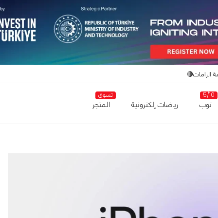
ة الرامات🔴
5/10
تسوق
توب
رياضات إلكترونية
المتجر