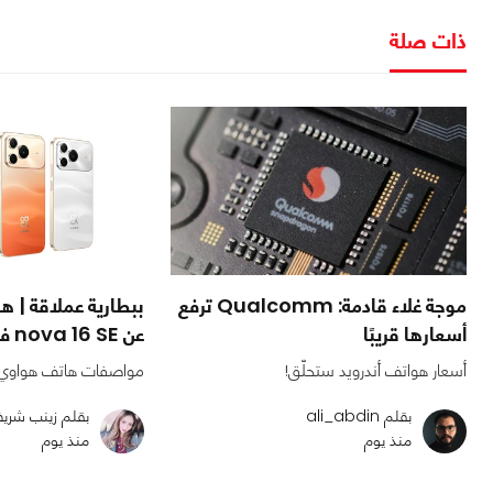
ذات صلة
موجة غلاء قادمة: Qualcomm ترفع
ببطارية عملاقة | 
أسعارها قريبًا
عن nova 16 SE في السوق الصينية
أسعار هواتف أندرويد ستحلّق!
مواصفات هاتف هواوي nova 16 SE 
بقلم ali_abdin
بقلم زينب شري
منذ يوم
منذ يوم