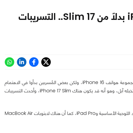
آبل قد تطلق هاتف iPhone 17 Air بدلاً من 17 Slim.. التسريبات
كل مُحبي التقنية عامةً -ومُنتجات آبل خاصةً- ينتظرن موعد إطلاق مجموعة هواتف iPhone 16، ولكن بعض المُسربين بدأوا في الاهتمام
بسلسلة iPhone 17 المُنتظرة بعد عام تقريبًا، ولكن هناك شيء مُثير تخبئه آبل، وهو أنه قد يكون هناك iPhone 17 Slim، وأحدث التسريبات
هذا الاسم منطقي مع وجود سلسلة iPad Air التي تأتي بين أجهزة آيباد اللوحية الأساسية وiPad Pro، كما أن هناك لابتوبات MacBook Air