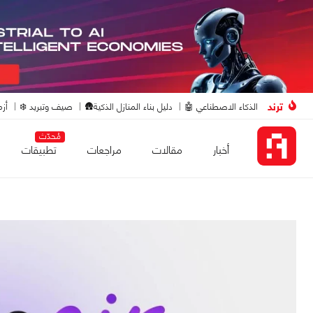
ترند
الذكاء الاصطناعي 🤖
دليل بناء المنازل الذكية🛖
صيف وتبريد ❄️
أزم
مُحدّث
أخبار
مقالات
مراجعات
تطبيقات