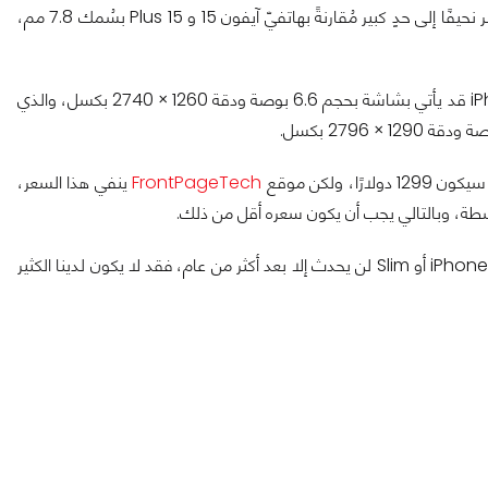
كما يُقال إن iPhone 17 Air سيكون بسُمك حوالي 5 مم، وهو ما يعتبر نحيفًا إلى حدٍ كبير مُقارنةً بهاتفيّ آيفون 15 و 15 Plus بسُمك 7.8 مم،
كما أكدت الشائعات بعض مواصفات الشاشة، وذكرت أن iPhone 17 Air قد يأتي بشاشة بحجم 6.6 بوصة ودقة 1260 × 2740 بكسل، والذي
FrontPageTech
ينفي هذا السعر،
من المتوقع أن تزداد الأمور وضوحًا قريبًا، ولكن نظرًا لأن إطلاق iPhone 17 Air أو Slim لن يحدث إلا بعد أكثر من عام، فقد لا يكون لدينا الكثير