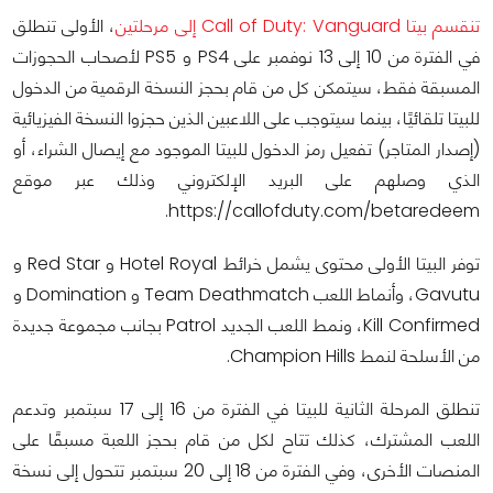
تنقسم بيتا Call of Duty: Vanguard إلى مرحلتين
، الأولى تنطلق
في الفترة من 10 إلى 13 نوفمبر على PS4 و PS5 لأصحاب الحجوزات
المسبقة فقط، سيتمكن كل من قام بحجز النسخة الرقمية من الدخول
للبيتا تلقائيًا، بينما سيتوجب على اللاعبين الذين حجزوا النسخة الفيزيائية
(إصدار المتاجر) تفعيل رمز الدخول للبيتا الموجود مع إيصال الشراء، أو
الذي وصلهم على البريد الإلكتروني وذلك عبر موقع
https://callofduty.com/betaredeem.
توفر البيتا الأولى محتوى يشمل خرائط Hotel Royal و Red Star و
Gavutu، وأنماط اللعب Team Deathmatch و Domination و
Kill Confirmed، ونمط اللعب الجديد Patrol بجانب مجموعة جديدة
من الأسلحة لنمط Champion Hills.
تنطلق المرحلة الثانية للبيتا في الفترة من 16 إلى 17 سبتمبر وتدعم
اللعب المشترك، كذلك تتاح لكل من قام بحجز اللعبة مسبقًا على
المنصات الأخرى، وفي الفترة من 18 إلى 20 سبتمبر تتحول إلى نسخة