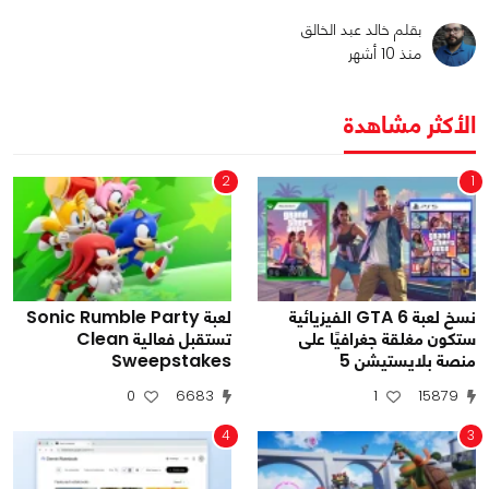
بقلم خالد عبد الخالق
منذ 10 أشهر
الأكثر مشاهدة
2
1
نسخ لعبة GTA 6 الفيزيائية
لعبة Sonic Rumble Party
ستكون مغلقة جغرافيًا على
تستقبل فعالية Clean
منصة بلايستيشن 5
Sweepstakes
0
6683
1
15879
4
3