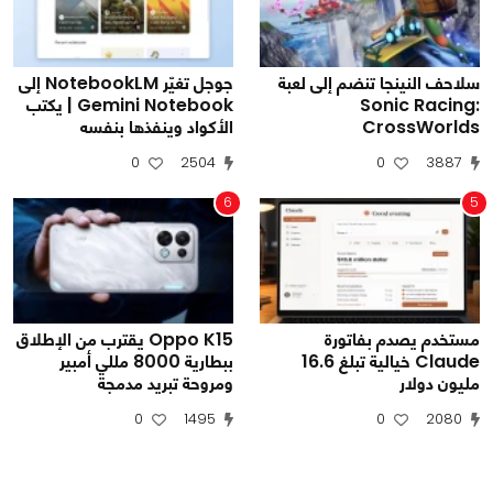
سلاحف النينجا تنضم إلى لعبة
جوجل تغيّر NotebookLM إلى
Sonic Racing:
Gemini Notebook | يكتب
CrossWorlds
الأكواد وينفذها بنفسه
0
2504
0
3887
6
5
مستخدم يصدم بفاتورة
Oppo K15 يقترب من الإطلاق
Claude خيالية تبلغ 16.6
ببطارية 8000 مللي أمبير
مليون دولار
ومروحة تبريد مدمجة
0
1495
0
2080