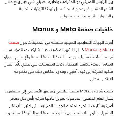
بين الرئيس الأمريكي دونالد ترامب ونظيره الصيني شي جين بينغ خلال
الشهر المقبل، في محاولة لبحث سبل تهدئة التوترات التجارية
والتكنولوجية الممتدة منذ سنوات.
خلفيات صفقة Meta و Manus
أجرت الجهات التنظيمية الصينية سلسلة من التحقيقات حول
صفقة
Meta و Manus
خلال الأشهر الماضية، حيث شاركت عدة مؤسسات
في مراجعة تفاصيلها، من بينها اللجنة الوطنية للتنمية والإصلاح، ووزارة
التجارة، وهيئة مكافحة الاحتكار. ركزت التحقيقات على تحليل تأثير انتقال
ملكية الشركة إلى كيان أجنبي، ومدى انعكاس ذلك على منظومة
الابتكار المحلي.
نقلت شركة Manus مقرها الرئيسي وفريقها الأساسي إلى سنغافورة
خلال العام الماضي، بعد جولة تمويل قادتها شركة رأس مال مغامر
أمريكية. أثار هذا التحرك اهتمام الجهات الصينية، التي اعتبرت أن نقل
المقر إلى خارج البلاد قد يكون خطوة تمهيدية لبيع الشركة لمستثمرين