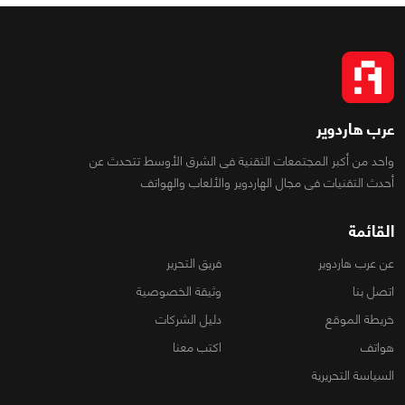
عرب هاردوير
واحد من أكبر المجتمعات التقنية فى الشرق الأوسط تتحدث عن
أحدث التقنيات فى مجال الهاردوير والألعاب والهواتف
القائمة
عن عرب هاردوير
فريق التحرير
اتصل بنا
وثيقة الخصوصية
خريطة الموقع
دليل الشركات
هواتف
اكتب معنا
السياسة التحريرية