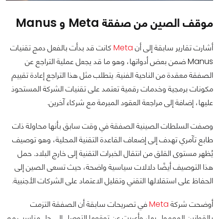
موقف الصين من صفقة Meta و Manus
أشارت تقارير سابقة إلى أن
Meta
كانت قد بدأت بالفعل دمج تقنيات
Manus ضمن بعض أدواتها، وهو ما قد يجعل عملية التراجع عن
الصفقة معقدة من الناحية الفنية. يتطلب مثل هذا التراجع إعادة تقييم
مكونات برمجية وخدمات رقمية تعتمد على تقنيات الشركة المستحوذ
عليها، إضافة إلى مراجعة العقود المبرمة مع شركاء آخرين.
وصفت السلطات الصينية الصفقة في وقت سابق بأنها محاولة ذات
طابع تآمري تهدف إلى إضعاف القاعدة التقنية المحلية، وهو توصيف
يُظهر مستوى القلق من انتقال الخبرات التقنية إلى خارج البلاد. حمل
هذا التوصيف أيضًا دلالات سياسية واضحة، حيث تسعى الصين إلى
الحفاظ على استقلالها التقني وتقليل الاعتماد على الشركات الأجنبية.
أوضحت شركة
Meta
في تصريحات سابقة أن الصفقة التزمت
بالقوانين المعمول بها، وأعربت عن توقعها التوصل إلى حل مناسب مع