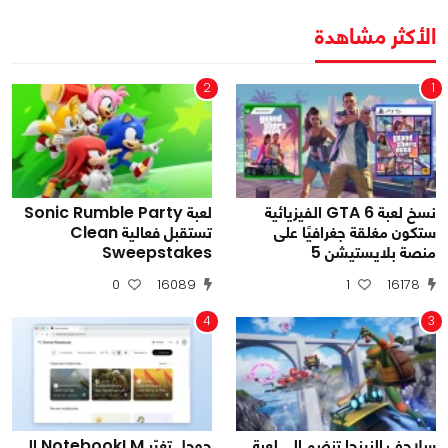
الأكثر مشاهدة
2
1
نسخ لعبة GTA 6 الفيزيائية
لعبة Sonic Rumble Party
ستكون مغلقة جغرافيًا على
تستقبل فعالية Clean
منصة بلايستيشن 5
Sweepstakes
0
16089
1
16178
4
3
سلاحف النينجا تنضم إلى لعبة
جوجل تغيّر NotebookLM إلى