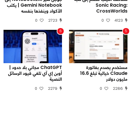
Sonic Racing:
Gemini Notebook | يكتب
CrossWorlds
الأكواد وينفذها بنفسه
0
2723
0
4123
6
5
مستخدم يصدم بفاتورة
ChatGPT مجاني بلا حدود |
Claude خيالية تبلغ 16.6
أوبن إي آي تلغي قيود الرسائل
مليون دولار
النصية
0
2279
0
2286