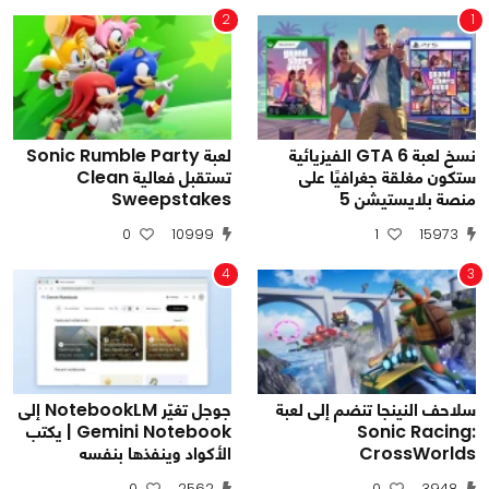
2
1
نسخ لعبة GTA 6 الفيزيائية
لعبة Sonic Rumble Party
ستكون مغلقة جغرافيًا على
تستقبل فعالية Clean
منصة بلايستيشن 5
Sweepstakes
0
10999
1
15973
4
3
سلاحف النينجا تنضم إلى لعبة
جوجل تغيّر NotebookLM إلى
Sonic Racing:
Gemini Notebook | يكتب
CrossWorlds
الأكواد وينفذها بنفسه
0
2562
0
3948