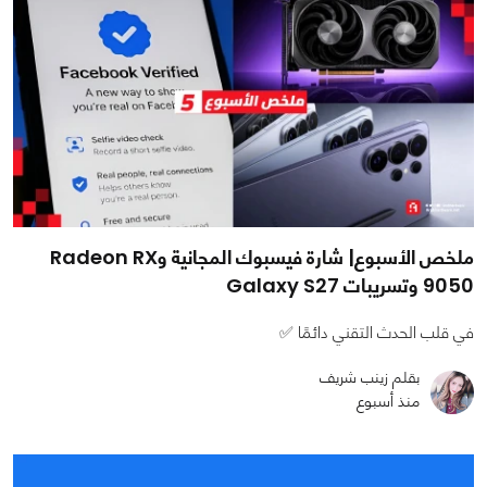
ملخص الأسبوع| شارة فيسبوك المجانية وRadeon RX
9050 وتسريبات Galaxy S27
في قلب الحدث التقني دائمًا ✅
بقلم زينب شريف
منذ أسبوع