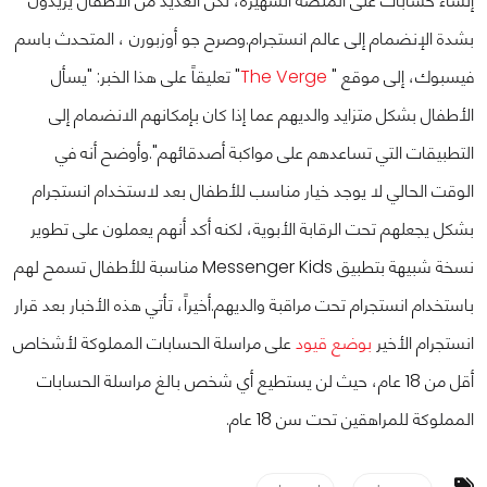
إنشاء حسابات على المنصة الشهيرة، لكن العديد من الأطفال يريدون
بشدة الإنضمام إلى عالم انستجرام.
وصرح جو أوزبورن ، المتحدث باسم
فيسبوك، إلى موقع "
The Verge
" تعليقاً على هذا الخبر: "يسأل
الأطفال بشكل متزايد والديهم عما إذا كان بإمكانهم الانضمام إلى
التطبيقات التي تساعدهم على مواكبة أصدقائهم".
وأوضح أنه في
الوقت الحالي لا يوجد خيار مناسب للأطفال بعد لاستخدام انستجرام
بشكل يجعلهم تحت الرقابة الأبوية، لكنه أكد أنهم يعملون على تطوير
نسخة شبيهة بتطبيق Messenger Kids مناسبة للأطفال تسمح لهم
باستخدام انستجرام تحت مراقبة والديهم.
أخيراً، تأتي هذه الأخبار بعد قرار
انستجرام الأخير
بوضع قيود
على مراسلة الحسابات المملوكة لأشخاص
أقل من 18 عام، حيث لن يستطيع أي شخص بالغ مراسلة الحسابات
المملوكة للمراهقين تحت سن 18 عام.