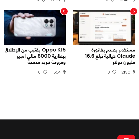
6
5
مستخدم يصدم بفاتورة
Oppo K15 يقترب من الإطلاق
Claude خيالية تبلغ 16.6
ببطارية 8000 مللي أمبير
مليون دولار
ومروحة تبريد مدمجة
0
1554
0
2136