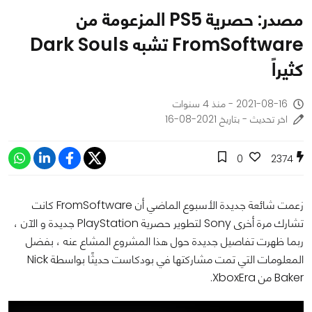
مصدر: حصرية PS5 المزعومة من
FromSoftware تشبه Dark Souls
كثيراً
2021-08-16 - منذ 4 سنوات
اخر تحديث - بتاريخ 2021-08-16
0
2374
زعمت شائعة جديدة الأسبوع الماضي أن FromSoftware كانت
تشارك مرة أخرى Sony لتطوير حصرية PlayStation جديدة و الآن ،
ربما ظهرت تفاصيل جديدة حول هذا المشروع المشاع عنه ، بفضل
المعلومات التي تمت مشاركتها في بودكاست حديثًا بواسطة Nick
Baker من XboxEra.