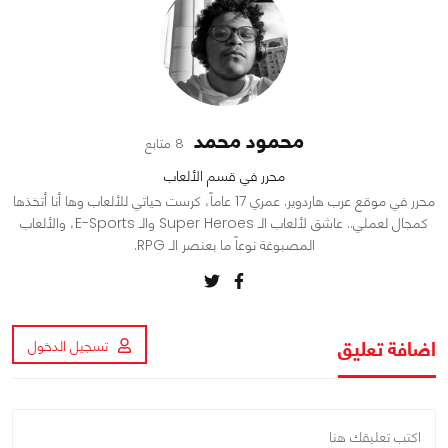
محمود محمد
8 متابع
محرر في قسم الألعاب
محرر في موقع عرب هاردوير. عمري 17 عاماً، كرست حياتي للألعاب وها أنا أتخذها
كمجال لعملي.. عاشق لألعاب الـ Super Heroes والـ E-Sports، والألعاب
المصبوغة نوعاً ما بعنصر الـ RPG.
اضافة تعليق
تسجيل الدخول