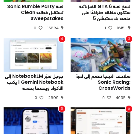
نسخ لعبة GTA 6 الفيزيائية
لعبة Sonic Rumble Party
ستكون مغلقة جغرافيًا على
تستقبل فعالية Clean
منصة بلايستيشن 5
Sweepstakes
0
15884
1
16151
4
3
سلاحف النينجا تنضم إلى لعبة
جوجل تغيّر NotebookLM إلى
Sonic Racing:
Gemini Notebook | يكتب
CrossWorlds
الأكواد وينفذها بنفسه
0
2699
0
4095
6
5