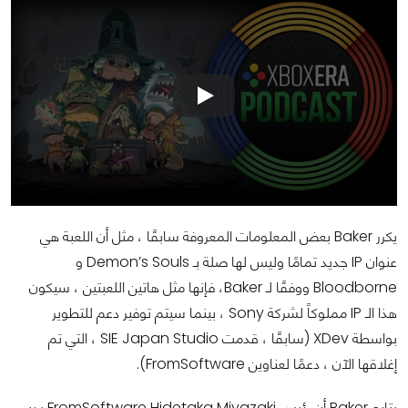
يكرر Baker بعض المعلومات المعروفة سابقًا ، مثل أن اللعبة هي
عنوان IP جديد تمامًا وليس لها صلة بـ Demon’s Souls و
Bloodborne ووفقًا لـ Baker، فإنها مثل هاتين اللعبتين ، سيكون
هذا الـ IP مملوكاً لشركة Sony ، بينما سيتم توفير دعم للتطوير
بواسطة XDev (سابقًا ، قدمت SIE Japan Studio ، التي تم
إغلاقها الآن ، دعمًا لعناوين FromSoftware).
يتابع Baker أن رئيس FromSoftware Hidetaka Miyazaki يدير