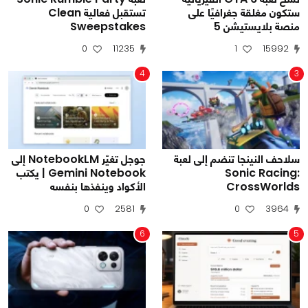
ستكون مغلقة جغرافيًا على
تستقبل فعالية Clean
منصة بلايستيشن 5
Sweepstakes
0
11235
1
15992
4
3
سلاحف النينجا تنضم إلى لعبة
جوجل تغيّر NotebookLM إلى
Sonic Racing:
Gemini Notebook | يكتب
CrossWorlds
الأكواد وينفذها بنفسه
0
2581
0
3964
6
5