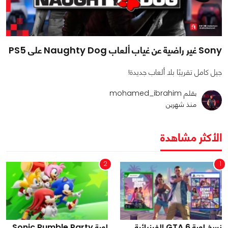
Sony غير راضية عن غياب ألعاب Naughty Dog على PS5
جيل كامل تقريبًا بلا ألعاب جديدة!
بقلم mohamed_ibrahim
منذ شهرين
الأكثر مشاهدة
2
1
نسخ لعبة GTA 6 الفيزيائية
لعبة Sonic Rumble Party