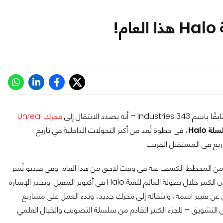
!
I – أنه بصدد الانتقال إلى
محرك Unreal
ة Halo
، في خطوة تُعد من أكبر التحولات الداخلية في تاريخ
ريع في المستقبل القريب.
ن المخطط الكشف عنه في وقت لاحق من هذا العام. وفي فيديو نُشر
مؤخرًا على يوتيوب، أشار المسرّب إلى أن Halo Studios تخطط للإعلان الكبير خلال بطولة العالم للعبة Halo في أكتوبر المقبل. وتجدر الإشارة
 عن تغيير اسمه، وانتقاله إلى محرك جديد، وبدء العمل على مشاريع
 التشويق – للجزء الكبير القادم من سلسلة التصويب والخيال العلمي