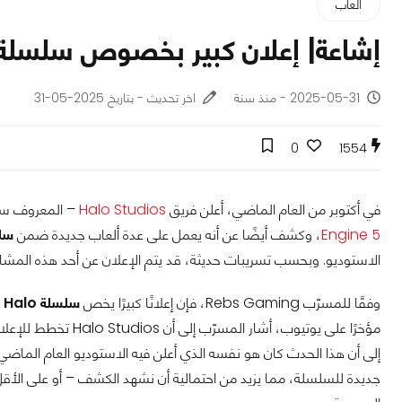
ألعاب
إشاعة| إعلان كبير بخصوص سلسلة Halo هذا العام
2025-05-31 - منذ سنة
اخر تحديث - بتاريخ 2025-05-31
0
1554
في أكتوبر من العام الماضي، أعلن فريق
Halo Studios
– المعروف سابقًا باسم 343 ndustries
Engine 5
، وكشف أيضًا عن أنه يعمل على عدة ألعاب جديدة ضمن
سلسل
الاستوديو. وبحسب تسريبات حديثة، قد يتم الإعلان عن أحد هذه المشا
وفقًا للمسرّب Rebs Gaming، فإن إعلانًا كبيرًا يخص
سلسلة Halo
م
إلى أن هذا الحدث كان هو نفسه الذي أعلن فيه الاستوديو العام الماضي
جديدة للسلسلة، مما يزيد من احتمالية أن نشهد الكشف – أو على الأقل