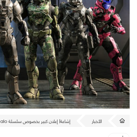
الأخبار
إشاعة| إعلان كبير بخصوص سلسلة Halo هذا العام!