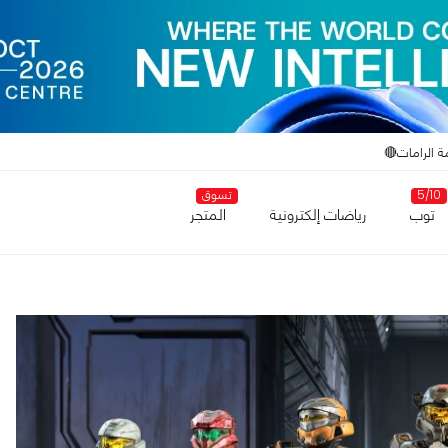
ة الرامات🔴
5/10
تسوق
توب
رياضات إلكترونية
المتجر