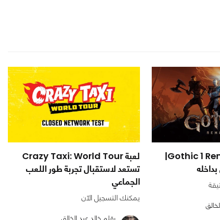
مراجعة لعبة Gothic 1 Remake|
لعبة Crazy Taxi: World Tour
بداخله
تستعد لاستقبال تجربة طور اللعب
الجماعي
يقة
يمكنك التسجيل الآن
لخالق
بقلم خالد عبد الخالق