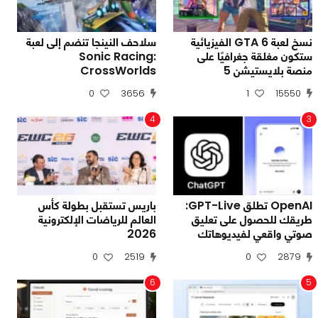
نسخ لعبة GTA 6 الفيزيائية
سلاحف النينجا تنضم إلى لعبة
ستكون مغلقة جغرافيًا على
Sonic Racing:
منصة بلايستيشن 5
CrossWorlds
0
3656
1
15550
4
3
OpenAI تطلق GPT-Live:
باريس تستقبل بطولة كأس
طريقك للحصول على تعليق
العالم للرياضات الإلكترونية
صوتي واقعي لفيديوهاتك
2026
0
2519
0
2879
6
5