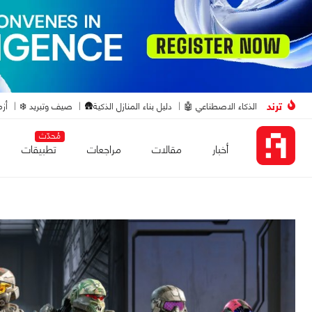
ترند
الذكاء الاصطناعي 🤖
دليل بناء المنازل الذكية🛖
صيف وتبريد ❄️
أزم
مُحدّث
أخبار
مقالات
مراجعات
تطبيقات