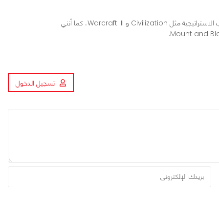
محرر ومراجع ألعاب في عرب هاردوير، أعشق الألعاب الاستراتيجية مثل Civilization و Warcraft III، كما أنني
تسجيل الدخول