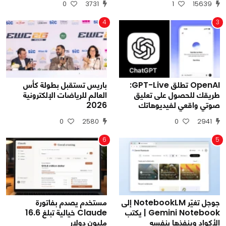
0
3731
1
15639
4
3
OpenAI تطلق GPT-Live:
باريس تستقبل بطولة كأس
طريقك للحصول على تعليق
العالم للرياضات الإلكترونية
صوتي واقعي لفيديوهاتك
2026
0
2580
0
2941
6
5
جوجل تغيّر NotebookLM إلى
مستخدم يصدم بفاتورة
Gemini Notebook | يكتب
Claude خيالية تبلغ 16.6
الأكواد وينفذها بنفسه
مليون دولار