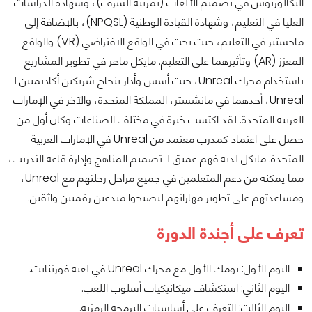
البكالوريوس في تصميم الألعاب (بمرتبة الشرف)، وشهادة الدراسات
العليا في التعليم، وشهادة القيادة الوطنية (NPQSL)، بالإضافة إلى
ماجستير في التعليم، حيث بحث في الواقع الافتراضي (VR) والواقع
المعزز (AR) وتأثيرهما على التعليم. مايكل ماهر في تطوير المشاريع
باستخدام محرك Unreal، حيث أسس وأدار بنجاح شريكين أكاديميين لـ
Unreal، أحدهما في مانشستر، المملكة المتحدة، والآخر في الإمارات
العربية المتحدة. لقد اكتسب خبرة في مختلف الصناعات وكان أول من
حصل على اعتماد كمدرب معتمد من Unreal في الإمارات العربية
المتحدة. مايكل لديه فهم عميق لـ تصميم المناهج وإدارة قاعة التدريب،
مما يمكنه من دعم المتعلمين في جميع مراحل رحلتهم مع Unreal،
ومساعدتهم على تطوير مهاراتهم ليصبحوا مبدعين رقميين واثقين.
تعرف على أجندة الدورة
اليوم الأول: يومك الأول مع محرك Unreal في لعبة فورتنايت.
اليوم الثاني: استكشاف ميكانيكيات أسلوب اللعب.
اليوم الثالث: التعرف على أساسيات البرمجة الرمزية.