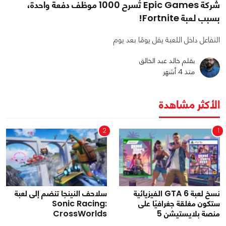
شركة Epic Games تُسرح 1000 موظف دفعة واحدة،
بسبب لعبة Fortnite!
التفاعل داخل اللعبة يقل يومًا بعد يوم
بقلم خالد عبد الخالق
منذ 4 أشهر
الأكثر مشاهدة
2
1
نسخ لعبة GTA 6 الفيزيائية
سلاحف النينجا تنضم إلى لعبة
ستكون مغلقة جغرافيًا على
Sonic Racing:
منصة بلايستيشن 5
CrossWorlds