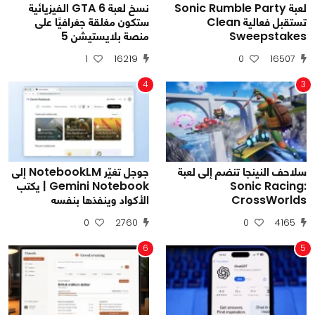
لعبة Sonic Rumble Party
نسخ لعبة GTA 6 الفيزيائية
تستقبل فعالية Clean
ستكون مغلقة جغرافيًا على
Sweepstakes
منصة بلايستيشن 5
1
16219
0
16507
4
3
سلاحف النينجا تنضم إلى لعبة
جوجل تغيّر NotebookLM إلى
Sonic Racing:
Gemini Notebook | يكتب
CrossWorlds
الأكواد وينفذها بنفسه
0
2760
0
4165
6
5