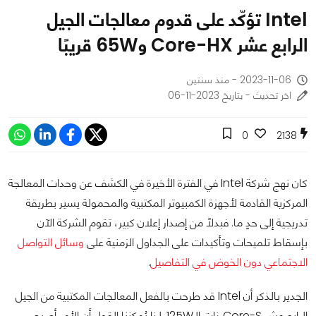
Intel تؤكّد على قدوم معالجات الجيل
الرابع عشر Core-HX و65W قريبًا
2023-11-06 - منذ سنتين
اخر تحديث - بتاريخ 2023-11-06
0
2138
كان نهج شركة Intel في الفترة الأخيرة في الكشف عن وحدات المعالجة
المركزية القادمة لأجهزة الكمبيوتر المكتبية والمحمولة يسير بطريقة
تدريجية إلى حدٍ ما. فبدلاً من إصدار إعلان كبير، تقوم الشركة الآن
بإسقاط تلميحات وتأكيدات على الجداول الزمنية على
وسائل التواصل
الاجتماعي دون الخوض في التفاصيل
.
الجدير بالذكر أن Intel قد طرحت بالفعل المعالجات المكتبية من الجيل
الرابع عشر Core-S ذات الـ125W. لذا يُمكننا القول أن الأمر أصبح