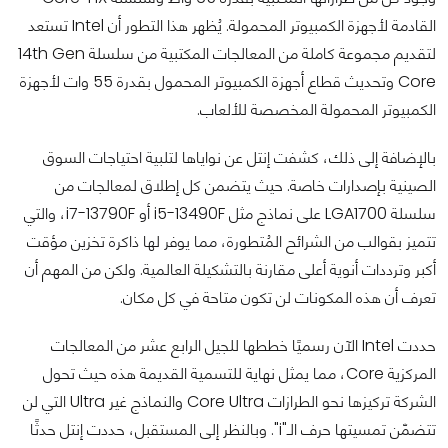
القادمة لأجهزة الكمبيوتر المحمولة. يُظهر هذا التطور أن Intel تستعد
لتقديم مجموعة كاملة من المعالجات المكتبية من سلسلة 14th Gen
Core وتحديث قطاع أجهزة الكمبيوتر المحمول بقدرة 55 وات لأجهزة
الكمبيوتر المحمولة المخصصة للألعاب.
بالإضافة إلى ذلك، كشفت إنتل عن نواياها لتلبية احتياجات السوق
الصينية بإصدارات خاصة. حيث يتضمن كل إطلاق لمعالجات من
سلسلة LGA1700 على نماذج مثل i5-13490F أو i7-13790F، والتي
تتميز بقوالب من الشرائح المُتطورة، مما يوفر لها ذاكرة تخزين مؤقت
أكبر وترددات أنوية أعلى مقارنة بالتشكيلة العالمية. ولكن من المهم أن
تعرف أن هذه المكونات لن تكون متاحة في كل مكان.
حددت Intel الآن رسميًا خططها للجيل الرابع عشر من المعالجات
المركزية Core، مما يمثل نهاية للتسمية القديمة هذه حيث تحول
الشركة تركيزها نحو الطرازات Core Ultra والنماذج غير Ultra التي لن
تتضمّن تمسيتها حرف الـ"i". وبالنظر إلى المستقبل، حددت إنتل حدثًا