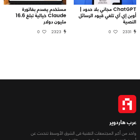
ChatGPT مجاني بلا حدود |
مستخدم يصدم بفاتورة
أوبن إي آي تلغي قيود الرسائل
Claude خيالية تبلغ 16.6
النصية
مليون دولار
0
2323
0
2331
عرب هاردوير
واحد من أكبر المجتمعات التقنية فى الشرق الأوسط تتحدث عن