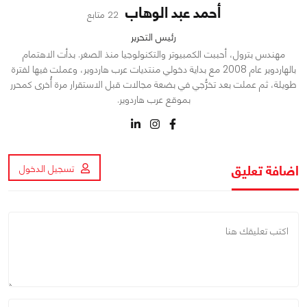
أحمد عبد الوهاب
22 متابع
رئيس التحرير
مهندس بترول، أحببت الكمبيوتر والتكنولوجيا منذ الصغر. بدأت الاهتمام
بالهاردوير عام 2008 مع بداية دخولي منتديات عرب هاردوير، وعملت فيها لفترة
طويلة، ثم عملت بعد تخرُّجي في بضعة مجالات قبل الاستقرار مرة أُخرى كمحرر
بموقع عرب هاردوير.
اضافة تعليق
تسجيل الدخول