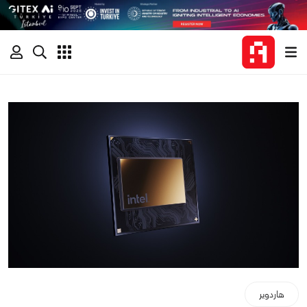
هاردوير